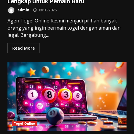
Lengkap Untuk Pemain Baru
admin
08/10/2025
Agen Togel Online Resmi menjadi pilihan banyak
orang yang ingin bermain togel dengan aman dan
legal. Bergabung...
Read More
Togel Online