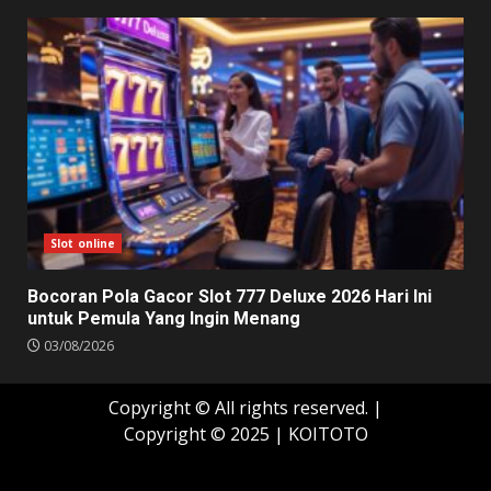
Slot online
Bocoran Pola Gacor Slot 777 Deluxe 2026 Hari Ini
untuk Pemula Yang Ingin Menang
03/08/2026
Copyright © All rights reserved.
|
Copyright © 2025 |
KOITOTO