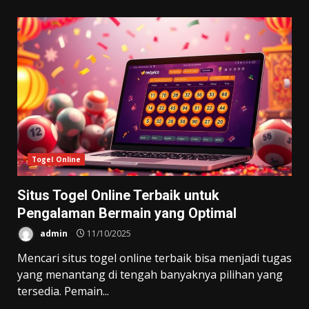
Togel Online
Situs Togel Online Terbaik untuk
Pengalaman Bermain yang Optimal
admin
11/10/2025
Mencari situs togel online terbaik bisa menjadi tugas
yang menantang di tengah banyaknya pilihan yang
tersedia. Pemain...