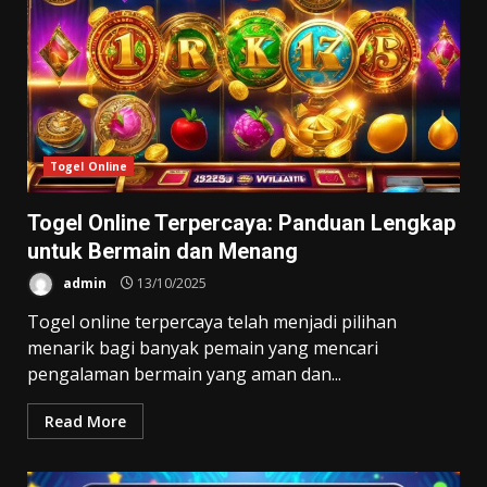
Togel Online
Togel Online Terpercaya: Panduan Lengkap
untuk Bermain dan Menang
admin
13/10/2025
Togel online terpercaya telah menjadi pilihan
menarik bagi banyak pemain yang mencari
pengalaman bermain yang aman dan...
Read More