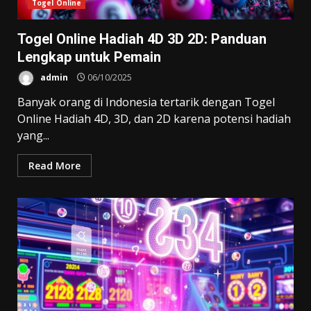
Togel Online
Togel Online Hadiah 4D 3D 2D: Panduan
Lengkap untuk Pemain
admin
06/10/2025
Banyak orang di Indonesia tertarik dengan Togel
Online Hadiah 4D, 3D, dan 2D karena potensi hadiah
yang...
Read More