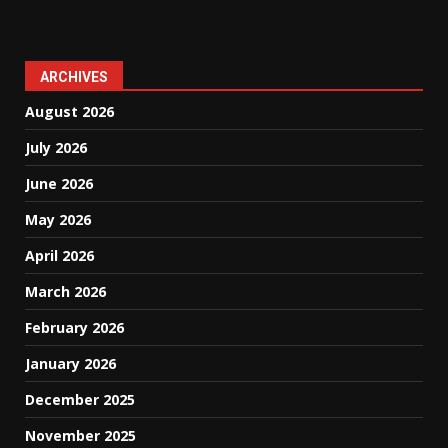
ARCHIVES
August 2026
July 2026
June 2026
May 2026
April 2026
March 2026
February 2026
January 2026
December 2025
November 2025