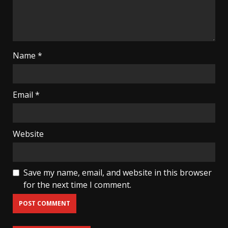
Name
*
Email
*
Website
Save my name, email, and website in this browser
for the next time I comment.