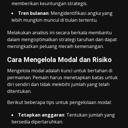
memberikan keuntungan strategis.
Tren bulanan
: Mengidentifikasi angka yang
lebih mungkin muncul di bulan tertentu.
Melakukan analisis ini secara berkala membantu
dalam mengoptimalkan strategi taruhan dan dapat
meningkatkan peluang meraih kemenangan.
Cara Mengelola Modal dan Risiko
Mengelola modal adalah kunci untuk bertahan di
permainan. Pemain harus menetapkan batas untuk
diri sendiri dan tidak melebihi jumlah yang telah
ditentukan.
Berikut beberapa tips untuk pengelolaan modal:
Tetapkan anggaran
: Tentukan jumlah yang
bersedia dipertaruhkan.