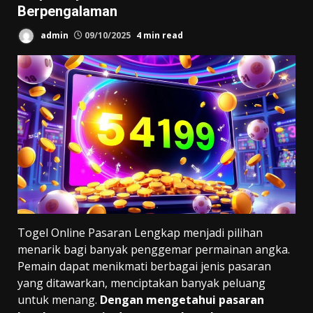
Berpengalaman
admin
09/10/2025
4 min read
Togel Online Pasaran Lengkap menjadi pilihan
menarik bagi banyak penggemar permainan angka.
Pemain dapat menikmati berbagai jenis pasaran
yang ditawarkan, menciptakan banyak peluang
untuk menang.
Dengan mengetahui pasaran