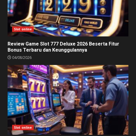
Slot online
Review Game Slot 777 Deluxe 2026 Beserta Fitur
Bonus Terbaru dan Keunggulannya
04/08/2026
Slot online