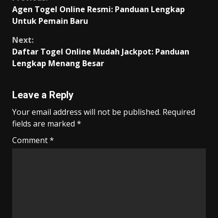
Continue
Agen Togel Online Resmi: Panduan Lengkap
Reading
Untuk Pemain Baru
Next:
Daftar Togel Online Mudah Jackpot: Panduan
Lengkap Menang Besar
Leave a Reply
Your email address will not be published.
Required
fields are marked
*
Comment
*