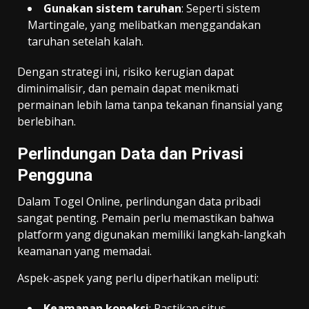
Gunakan sistem taruhan
: Seperti sistem
Martingale, yang melibatkan menggandakan
taruhan setelah kalah.
Dengan strategi ini, risiko kerugian dapat
diminimalisir, dan pemain dapat menikmati
permainan lebih lama tanpa tekanan finansial yang
berlebihan.
Perlindungan Data dan Privasi
Pengguna
Dalam Togel Online, perlindungan data pribadi
sangat penting. Pemain perlu memastikan bahwa
platform yang digunakan memiliki langkah-langkah
keamanan yang memadai.
Aspek-aspek yang perlu diperhatikan meliputi:
Keamanan koneksi
: Pastikan situs