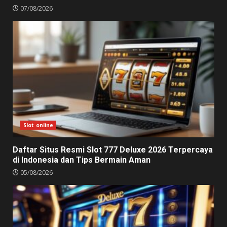
07/08/2026
Slot online
Daftar Situs Resmi Slot 777 Deluxe 2026 Terpercaya
di Indonesia dan Tips Bermain Aman
05/08/2026