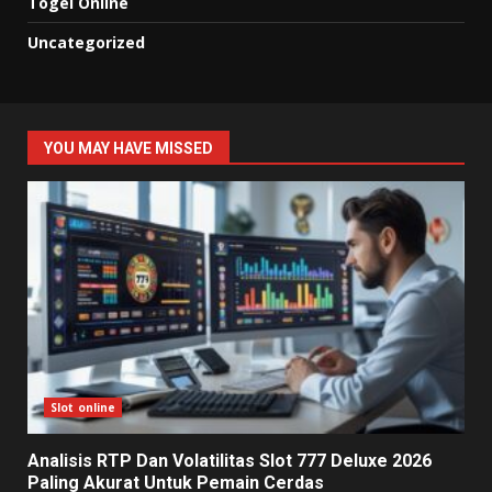
Togel Online
Uncategorized
YOU MAY HAVE MISSED
Slot online
Analisis RTP Dan Volatilitas Slot 777 Deluxe 2026
Paling Akurat Untuk Pemain Cerdas