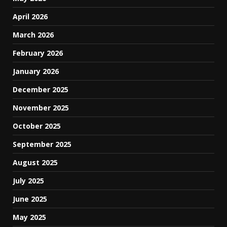
April 2026
March 2026
February 2026
January 2026
December 2025
November 2025
October 2025
September 2025
August 2025
July 2025
June 2025
May 2025