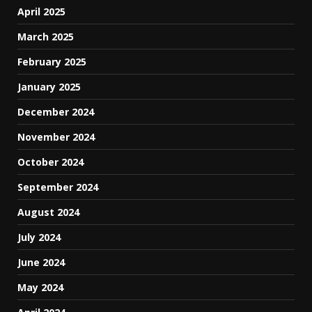
April 2025
March 2025
February 2025
January 2025
December 2024
November 2024
October 2024
September 2024
August 2024
July 2024
June 2024
May 2024