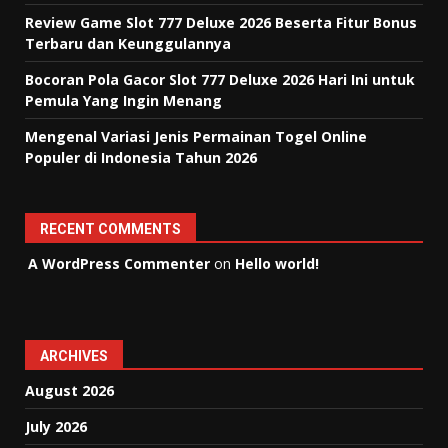
Review Game Slot 777 Deluxe 2026 Beserta Fitur Bonus
Terbaru dan Keunggulannya
Bocoran Pola Gacor Slot 777 Deluxe 2026 Hari Ini untuk
Pemula Yang Ingin Menang
Mengenal Variasi Jenis Permainan Togel Online
Populer di Indonesia Tahun 2026
RECENT COMMENTS
A WordPress Commenter
on
Hello world!
ARCHIVES
August 2026
July 2026