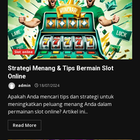
Slot online
Strategi Menang & Tips Bermain Slot
Online
admin
18/07/2024
Apakah Anda mencari tips dan strategi untuk
meningkatkan peluang menang Anda dalam
permainan slot online? Artikel ini...
Read More