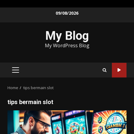
Skip
09/08/2026
to
content
My Blog
My WordPress Blog
PRIMARY
MENU
Home
tips bermain slot
tips bermain slot