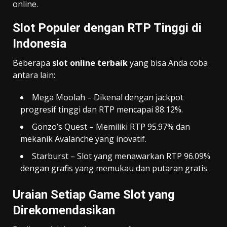
online.
Slot Populer dengan RTP Tinggi di
Indonesia
Beberapa
slot online terbaik
yang bisa Anda coba
antara lain:
Mega Moolah – Dikenal dengan jackpot
progresif tinggi dan RTP mencapai 88.12%.
Gonzo’s Quest – Memiliki RTP 95.97% dan
mekanik Avalanche yang inovatif.
Starburst – Slot yang menawarkan RTP 96.09%
dengan grafis yang memukau dan putaran gratis.
Uraian Setiap Game Slot yang
Direkomendasikan