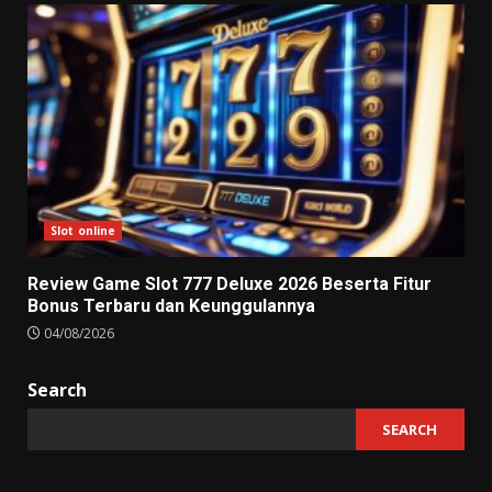
Slot online
Review Game Slot 777 Deluxe 2026 Beserta Fitur
Bonus Terbaru dan Keunggulannya
04/08/2026
Search
SEARCH