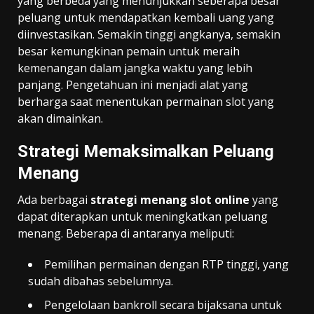
yang berbeda yang menunjukkan seberapa besar
peluang untuk mendapatkan kembali uang yang
diinvestasikan. Semakin tinggi angkanya, semakin
besar kemungkinan pemain untuk meraih
kemenangan dalam jangka waktu yang lebih
panjang. Pengetahuan ini menjadi alat yang
berharga saat menentukan permainan slot yang
akan dimainkan.
Strategi Memaksimalkan Peluang
Menang
Ada berbagai
strategi menang slot online
yang
dapat diterapkan untuk meningkatkan peluang
menang. Beberapa di antaranya meliputi:
Pemilihan permainan dengan RTP tinggi, yang
sudah dibahas sebelumnya.
Pengelolaan bankroll secara bijaksana untuk