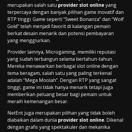
merupakan salah satu
provider slot online
yang
terpercaya dengan banyak pilihan game inovatif dan
RTP tinggi. Game seperti “Sweet Bonanza” dan “Wolf
Gold” telah menjadi favorit di kalangan pemain
berkat desain menarik dan potensi pembayaran
yang menggiurkan.
Provider lainnya, Microgaming, memiliki reputasi
yang sudah terbangun selama bertahun-tahun.
Mereka menawarkan berbagai slot online dengan
tema beragam, salah satu yang paling terkenal
adalah “Mega Moolah”. Dengan RTP yang sangat
tinggi, game ini tidak hanya menarik tetapi juga
memberikan peluang besar bagi pemain untuk
meraih kemenangan besar.
NetEnt juga merupakan pilihan yang tidak boleh
diabaikan dalam dunia
provider slot online
. Dikenal
dengan grafis yang spektakuler dan mekanika