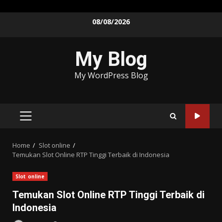
Skip
08/08/2026
to
content
My Blog
My WordPress Blog
PRIMARY
MENU
Home
Slot online
Temukan Slot Online RTP Tinggi Terbaik di Indonesia
Slot online
Temukan Slot Online RTP Tinggi Terbaik di
Indonesia