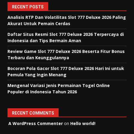
RECENT POSTS
Analisis RTP Dan Volatilitas Slot 777 Deluxe 2026 Paling
Akurat Untuk Pemain Cerdas
Daftar Situs Resmi Slot 777 Deluxe 2026 Terpercaya di
Indonesia dan Tips Bermain Aman
Review Game Slot 777 Deluxe 2026 Beserta Fitur Bonus
Terbaru dan Keunggulannya
Bocoran Pola Gacor Slot 777 Deluxe 2026 Hari Ini untuk
Pemula Yang Ingin Menang
Mengenal Variasi Jenis Permainan Togel Online
Populer di Indonesia Tahun 2026
RECENT COMMENTS
A WordPress Commenter
on
Hello world!