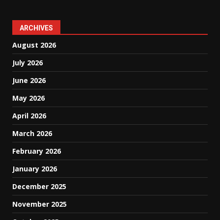
ARCHIVES
August 2026
July 2026
June 2026
May 2026
April 2026
March 2026
February 2026
January 2026
December 2025
November 2025