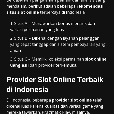
Berdasarkan pengalaman pemain dan analisis yang
mendalam, berikut adalah beberapa
rekomendasi
situs slot online
terpercaya di Indonesia:
Situs A – Menawarkan bonus menarik dan
variasi permainan yang luas.
Situs B – Dikenal dengan layanan pelanggan
yang cepat tanggap dan sistem pembayaran yang
aman.
Situs C – Memiliki koleksi permainan
slot online
uang asli
dari provider terkemuka.
Provider Slot Online Terbaik
di Indonesia
Di Indonesia, beberapa
provider slot online
telah
dikenal luas karena kualitas dan variasi game yang
mereka tawarkan. Pragmatic Play, misalnya,