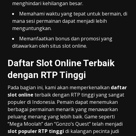
menghindari kehilangan besar.
Memahami waktu yang tepat untuk bermain, di
mana sesi permainan dapat menjadi lebih
menguntungkan.
Memanfaatkan bonus dan promosi yang
ditawarkan oleh situs slot online.
Daftar Slot Online Terbaik
dengan RTP Tinggi
Pada bagian ini, kami akan memperkenalkan
daftar
slot online
terbaik dengan RTP tinggi yang sangat
populer di Indonesia. Pemain dapat menemukan
berbagai permainan menarik yang menawarkan
peluang menang yang lebih baik. Game seperti
“Mega Moolah” dan “Gonzo’s Quest” telah menjadi
slot populer RTP tinggi
di kalangan pecinta judi