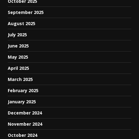
October 2025
September 2025
August 2025
July 2025
June 2025
May 2025
April 2025
March 2025
February 2025
January 2025
December 2024
November 2024
October 2024