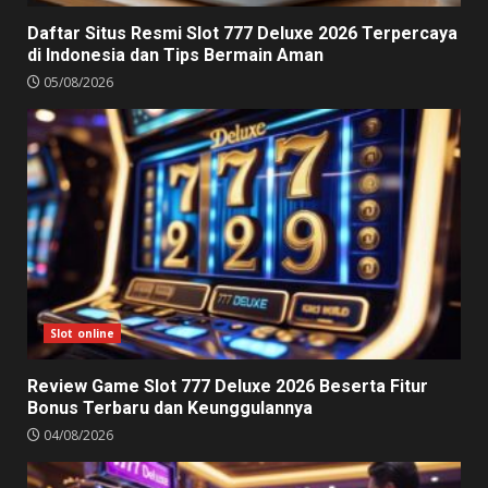
Daftar Situs Resmi Slot 777 Deluxe 2026 Terpercaya
di Indonesia dan Tips Bermain Aman
05/08/2026
Slot online
Review Game Slot 777 Deluxe 2026 Beserta Fitur
Bonus Terbaru dan Keunggulannya
04/08/2026