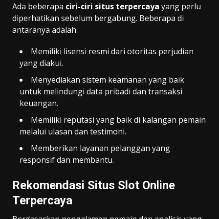
Ada beberapa
ciri-ciri situs terpercaya
yang perlu
diperhatikan sebelum bergabung. Beberapa di
antaranya adalah:
Memiliki lisensi resmi dari otoritas perjudian
yang diakui.
Menyediakan sistem keamanan yang baik
untuk melindungi data pribadi dan transaksi
keuangan.
Memiliki reputasi yang baik di kalangan pemain
melalui ulasan dan testimoni.
Memberikan layanan pelanggan yang
responsif dan membantu.
Rekomendasi Situs Slot Online
Terpercaya