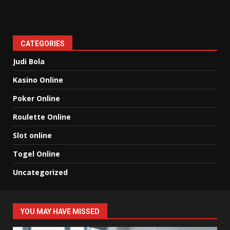
CATEGORIES
Judi Bola
Kasino Online
Poker Online
Roulette Online
Slot online
Togel Online
Uncategorized
YOU MAY HAVE MISSED