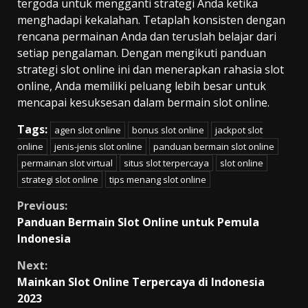
tergoda untuk mengganti strategi Anda ketika
menghadapi kekalahan. Tetaplah konsisten dengan
rencana permainan Anda dan teruslah belajar dari
setiap pengalaman. Dengan mengikuti panduan
strategi slot online ini dan menerapkan rahasia slot
online, Anda memiliki peluang lebih besar untuk
mencapai kesuksesan dalam bermain slot online.
Tags:
agen slot online
bonus slot online
jackpot slot
online
jenis-jenis slot online
panduan bermain slot online
permainan slot virtual
situs slot terpercaya
slot online
strategi slot online
tips menang slot online
Continue
Previous:
Panduan Bermain Slot Online untuk Pemula
Reading
Indonesia
Next:
Mainkan Slot Online Terpercaya di Indonesia
2023