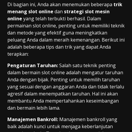
Di bagian ini, Anda akan menemukan beberapa
trik
menang slot online
dan
strategi slot mesin
online
yang telah terbukti berhasil. Dalam
permainan slot online, penting untuk memiliki teknik
dan metode yang efektif guna meningkatkan
peluang Anda dalam meraih kemenangan. Berikut ini
adalah beberapa tips dan trik yang dapat Anda
terapkan:
Pengaturan Taruhan:
Salah satu teknik penting
dalam bermain slot online adalah mengatur taruhan
Anda dengan bijak. Penting untuk memilih taruhan
yang sesuai dengan anggaran Anda dan tidak terlalu
agresif dalam menempatkan taruhan. Hal ini akan
membantu Anda mempertahankan keseimbangan
dan bermain lebih lama.
Manajemen Bankroll:
Manajemen bankroll yang
baik adalah kunci untuk menjaga keberlanjutan