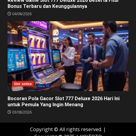
Review Game Slot 777 Deluxe 2026 Beserta Fitur
Bonus Terbaru dan Keunggulannya
04/08/2026
Slot online
Bocoran Pola Gacor Slot 777 Deluxe 2026 Hari Ini
untuk Pemula Yang Ingin Menang
03/08/2026
Copyright © All rights reserved.
|