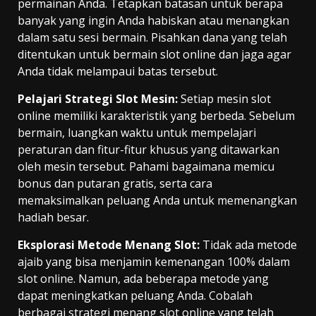
permainan Anda. Tetapkan batasan untuk berapa
banyak yang ingin Anda habiskan atau menangkan
dalam satu sesi bermain. Pisahkan dana yang telah
ditentukan untuk bermain slot online dan jaga agar
Anda tidak melampaui batas tersebut.
Pelajari Strategi Slot Mesin:
Setiap mesin slot
online memiliki karakteristik yang berbeda. Sebelum
bermain, luangkan waktu untuk mempelajari
peraturan dan fitur-fitur khusus yang ditawarkan
oleh mesin tersebut. Pahami bagaimana memicu
bonus dan putaran gratis, serta cara
memaksimalkan peluang Anda untuk memenangkan
hadiah besar.
Eksplorasi Metode Menang Slot:
Tidak ada metode
ajaib yang bisa menjamin kemenangan 100% dalam
slot online. Namun, ada beberapa metode yang
dapat meningkatkan peluang Anda. Cobalah
berbagai strategi menang slot online yang telah