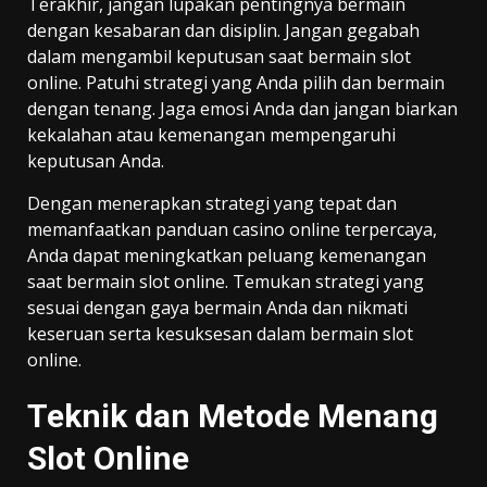
Terakhir, jangan lupakan pentingnya bermain
dengan kesabaran dan disiplin. Jangan gegabah
dalam mengambil keputusan saat bermain slot
online. Patuhi strategi yang Anda pilih dan bermain
dengan tenang. Jaga emosi Anda dan jangan biarkan
kekalahan atau kemenangan mempengaruhi
keputusan Anda.
Dengan menerapkan strategi yang tepat dan
memanfaatkan panduan casino online terpercaya,
Anda dapat meningkatkan peluang kemenangan
saat bermain slot online. Temukan strategi yang
sesuai dengan gaya bermain Anda dan nikmati
keseruan serta kesuksesan dalam bermain slot
online.
Teknik dan Metode Menang
Slot Online