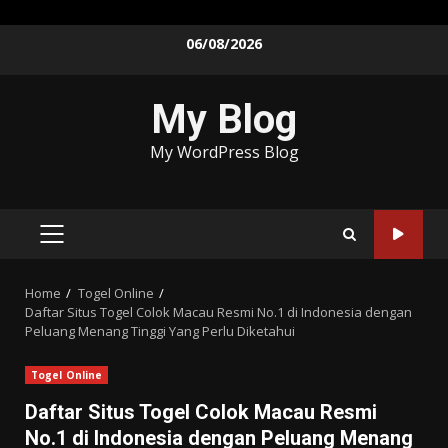
Skip
06/08/2026
to
content
My Blog
My WordPress Blog
PRIMARY
MENU
Home
Togel Online
Daftar Situs Togel Colok Macau Resmi No.1 di Indonesia dengan
Peluang Menang Tinggi Yang Perlu Diketahui
Togel Online
Daftar Situs Togel Colok Macau Resmi
No.1 di Indonesia dengan Peluang Menang