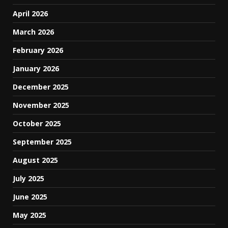
April 2026
March 2026
February 2026
January 2026
December 2025
November 2025
October 2025
September 2025
August 2025
July 2025
June 2025
May 2025