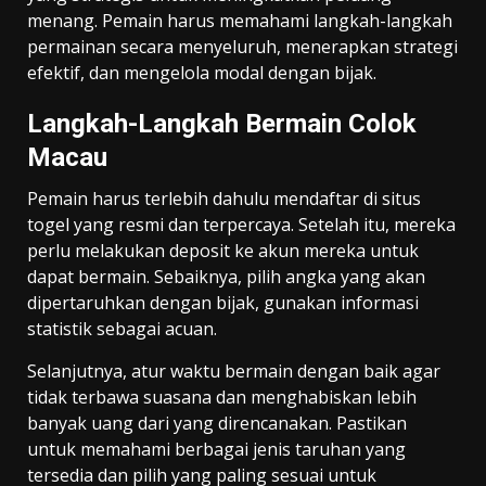
menang. Pemain harus memahami langkah-langkah
permainan secara menyeluruh, menerapkan strategi
efektif, dan mengelola modal dengan bijak.
Langkah-Langkah Bermain Colok
Macau
Pemain harus terlebih dahulu mendaftar di situs
togel yang resmi dan terpercaya. Setelah itu, mereka
perlu melakukan deposit ke akun mereka untuk
dapat bermain. Sebaiknya, pilih angka yang akan
dipertaruhkan dengan bijak, gunakan informasi
statistik sebagai acuan.
Selanjutnya, atur waktu bermain dengan baik agar
tidak terbawa suasana dan menghabiskan lebih
banyak uang dari yang direncanakan. Pastikan
untuk memahami berbagai jenis taruhan yang
tersedia dan pilih yang paling sesuai untuk