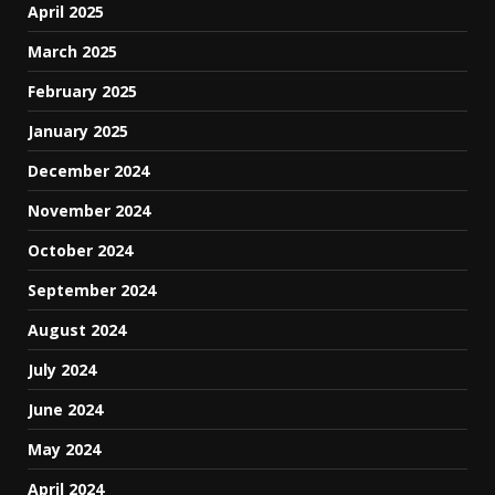
April 2025
March 2025
February 2025
January 2025
December 2024
November 2024
October 2024
September 2024
August 2024
July 2024
June 2024
May 2024
April 2024