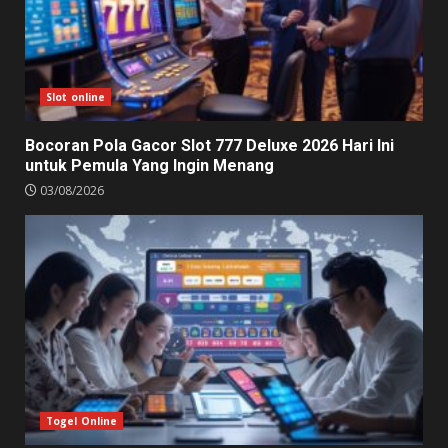
Slot online
Bocoran Pola Gacor Slot 777 Deluxe 2026 Hari Ini
untuk Pemula Yang Ingin Menang
03/08/2026
Togel Online