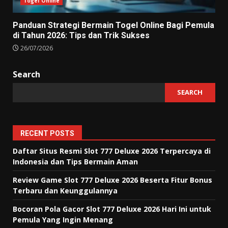
Togel Online
Panduan Strategi Bermain Togel Online Bagi Pemula
di Tahun 2026: Tips dan Trik Sukses
26/07/2026
Search
SEARCH
RECENT POSTS
Daftar Situs Resmi Slot 777 Deluxe 2026 Terpercaya di
Indonesia dan Tips Bermain Aman
Review Game Slot 777 Deluxe 2026 Beserta Fitur Bonus
Terbaru dan Keunggulannya
Bocoran Pola Gacor Slot 777 Deluxe 2026 Hari Ini untuk
Pemula Yang Ingin Menang