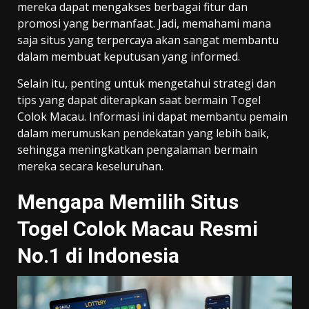
mereka dapat mengakses berbagai fitur dan
promosi yang bermanfaat. Jadi, memahami mana
saja situs yang terpercaya akan sangat membantu
dalam membuat keputusan yang informed.
Selain itu, penting untuk mengetahui strategi dan
tips yang dapat diterapkan saat bermain Togel
Colok Macau. Informasi ini dapat membantu pemain
dalam merumuskan pendekatan yang lebih baik,
sehingga meningkatkan pengalaman bermain
mereka secara keseluruhan.
Mengapa Memilih Situs
Togel Colok Macau Resmi
No.1 di Indonesia