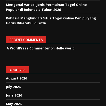
Mengenal Variasi Jenis Permainan Togel Online
Populer di Indonesia Tahun 2026
Rahasia Menghindari Situs Togel Online Penipu yang
Harus Diketahui di 2026
RECENT COMMENTS
A WordPress Commenter
on
Hello world!
ARCHIVES
August 2026
July 2026
June 2026
May 2026