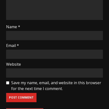
Name
*
Email
*
Website
Save my name, email, and website in this browser
for the next time I comment.