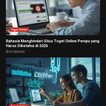
Togel Online
Rahasia Menghindari Situs Togel Online Penipu yang
Harus Diketahui di 2026
01/08/2026