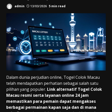
admin
13/03/2026
5 min read
Dalam dunia perjudian online, Togel Colok Macau
telah mendapatkan perhatian sebagai salah satu
pilihan yang populer.
Link alternatif Togel Colok
Macau resmi serta layanan online 24 jam
memastikan para pemain dapat mengakses
berbagai permainan kapan saja dan di mana