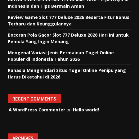
Indonesia dan Tips Bermain Aman
Review Game Slot 777 Deluxe 2026 Beserta Fitur Bonus
Terbaru dan Keunggulannya
Bocoran Pola Gacor Slot 777 Deluxe 2026 Hari Ini untuk
Pemula Yang Ingin Menang
Mengenal Variasi Jenis Permainan Togel Online
Populer di Indonesia Tahun 2026
Rahasia Menghindari Situs Togel Online Penipu yang
Harus Diketahui di 2026
RECENT COMMENTS
A WordPress Commenter
on
Hello world!
ARCHIVES