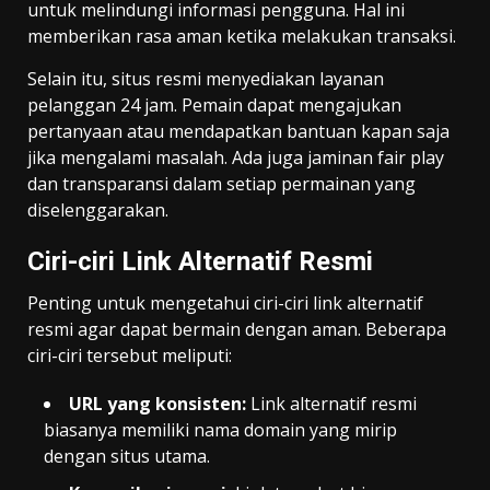
untuk melindungi informasi pengguna. Hal ini
memberikan rasa aman ketika melakukan transaksi.
Selain itu, situs resmi menyediakan layanan
pelanggan 24 jam. Pemain dapat mengajukan
pertanyaan atau mendapatkan bantuan kapan saja
jika mengalami masalah. Ada juga jaminan fair play
dan transparansi dalam setiap permainan yang
diselenggarakan.
Ciri-ciri Link Alternatif Resmi
Penting untuk mengetahui ciri-ciri link alternatif
resmi agar dapat bermain dengan aman. Beberapa
ciri-ciri tersebut meliputi:
URL yang konsisten:
Link alternatif resmi
biasanya memiliki nama domain yang mirip
dengan situs utama.