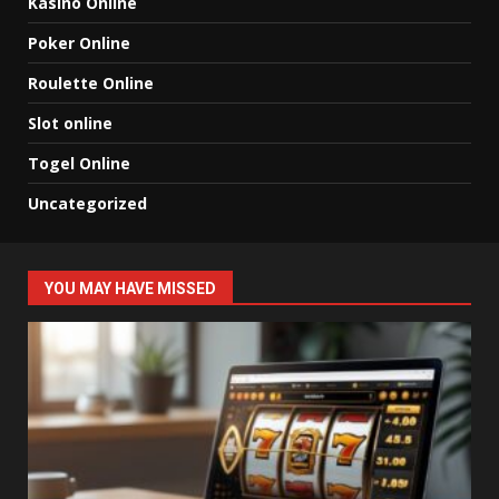
Kasino Online
Poker Online
Roulette Online
Slot online
Togel Online
Uncategorized
YOU MAY HAVE MISSED