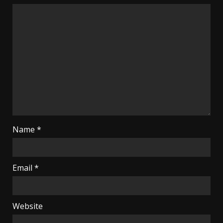
Name
*
Email
*
Website