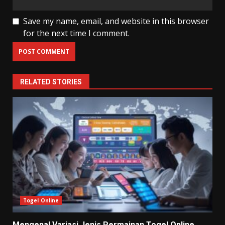
Save my name, email, and website in this browser
for the next time I comment.
RELATED STORIES
Togel Online
Mengenal Variasi Jenis Permainan Togel Online