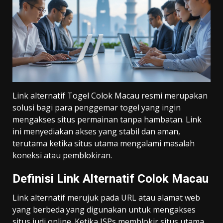
Link alternatif Togel Colok Macau resmi merupakan
solusi bagi para penggemar togel yang ingin
mengakses situs permainan tanpa hambatan. Link
ini menyediakan akses yang stabil dan aman,
terutama ketika situs utama mengalami masalah
koneksi atau pemblokiran.
Definisi Link Alternatif Colok Macau
Link alternatif merujuk pada URL atau alamat web
yang berbeda yang digunakan untuk mengakses
situs judi online. Ketika ISPs memblokir situs utama,