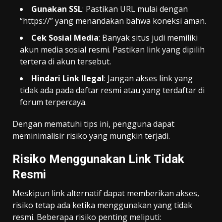
Gunakan SSL
: Pastikan URL mulai dengan
“https://” yang menandakan bahwa koneksi aman.
Cek Sosial Media
: Banyak situs judi memiliki
akun media sosial resmi. Pastikan link yang dipilih
tertera di akun tersebut.
Hindari Link Ilegal
: Jangan akses link yang
tidak ada pada daftar resmi atau yang terdaftar di
forum terpercaya.
Dengan mematuhi tips ini, pengguna dapat
meminimalisir risiko yang mungkin terjadi.
Risiko Menggunakan Link Tidak
Resmi
Meskipun link alternatif dapat memberikan akses,
risiko tetap ada ketika menggunakan yang tidak
resmi. Beberapa risiko penting meliputi: