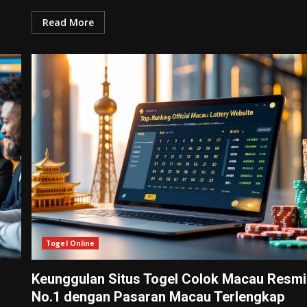
Read More
Togel Online
Keunggulan Situs Togel Colok Macau Resmi
No.1 dengan Pasaran Macau Terlengkap