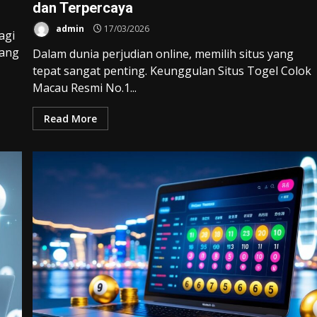
dan Terpercaya
admin
17/03/2026
agi
yang
Dalam dunia perjudian online, memilih situs yang
tepat sangat penting. Keunggulan Situs Togel Colok
Macau Resmi No.1...
Read More