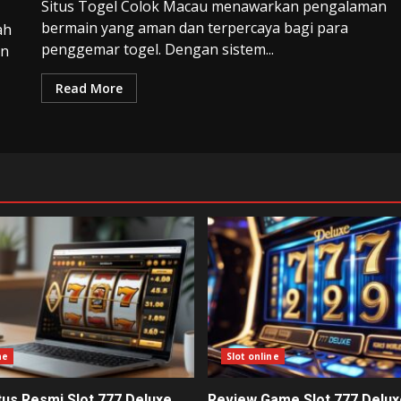
Situs Togel Colok Macau menawarkan pengalaman
bermain yang aman dan terpercaya bagi para
ah
penggemar togel. Dengan sistem...
in
Read More
ne
Slot online
tus Resmi Slot 777 Deluxe
Review Game Slot 777 Delux