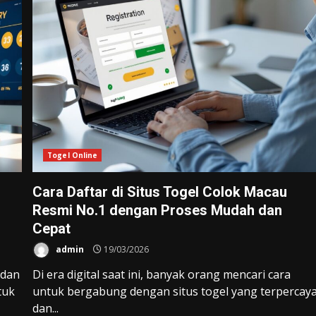
Togel Online
Cara Daftar di Situs Togel Colok Macau
Resmi No.1 dengan Proses Mudah dan
Cepat
admin
19/03/2026
 dan
Di era digital saat ini, banyak orang mencari cara
tuk
untuk bergabung dengan situs togel yang terpercay
dan...