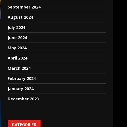
September 2024
August 2024
July 2024
June 2024
May 2024
April 2024
March 2024
February 2024
January 2024
December 2023
CATEGORIES