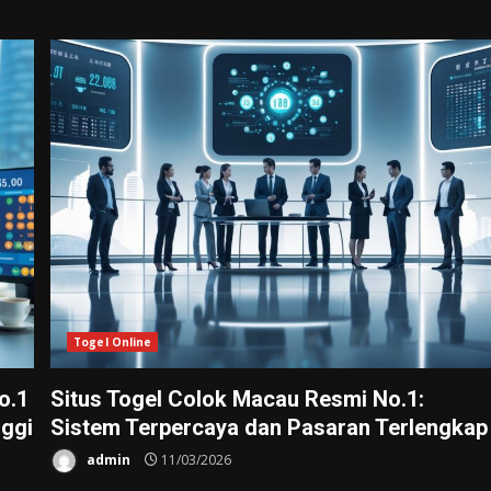
Togel Online
o.1
Situs Togel Colok Macau Resmi No.1:
nggi
Sistem Terpercaya dan Pasaran Terlengkap
admin
11/03/2026