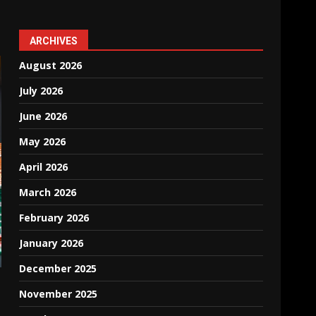
ARCHIVES
August 2026
July 2026
June 2026
May 2026
April 2026
March 2026
February 2026
January 2026
December 2025
November 2025