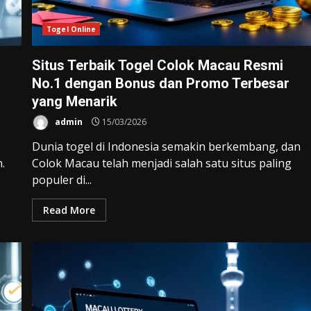
Togel Online
Situs Terbaik Togel Colok Macau Resmi
No.1 dengan Bonus dan Promo Terbesar
yang Menarik
admin
15/03/2026
Dunia togel di Indonesia semakin berkembang, dan
.
Colok Macau telah menjadi salah satu situs paling
populer di...
Read More