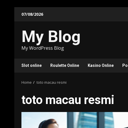
Skip
07/08/2026
to
content
My Blog
My WordPress Blog
Slot online
Roulette Online
Kasino Online
Po
Home
toto macau resmi
toto macau resmi