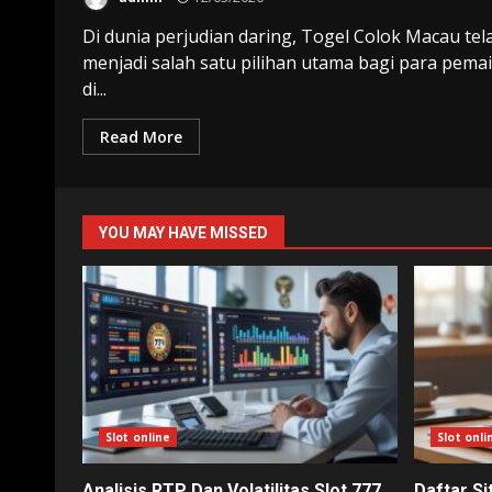
Di dunia perjudian daring, Togel Colok Macau tel
menjadi salah satu pilihan utama bagi para pema
di...
Read More
YOU MAY HAVE MISSED
Slot online
Slot onli
Analisis RTP Dan Volatilitas Slot 777
Daftar Si