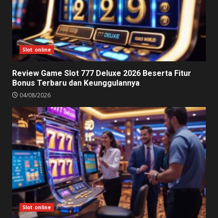
Slot online
Review Game Slot 777 Deluxe 2026 Beserta Fitur
Bonus Terbaru dan Keunggulannya
04/08/2026
Slot online