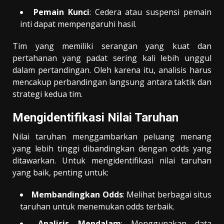
Pemain Kunci
: Cedera atau suspensi pemain
inti dapat mempengaruhi hasil.
Tim yang memiliki serangan yang kuat dan
pertahanan yang padat sering kali lebih unggul
dalam pertandingan. Oleh karena itu, analisis harus
mencakup perbandingan langsung antara taktik dan
strategi kedua tim.
Mengidentifikasi Nilai Taruhan
Nilai taruhan menggambarkan peluang menang
yang lebih tinggi dibandingkan dengan odds yang
ditawarkan. Untuk mengidentifikasi nilai taruhan
yang baik, penting untuk:
Membandingkan Odds
: Melihat berbagai situs
taruhan untuk menemukan odds terbaik.
Analisis Mendalam
: Menggunakan data