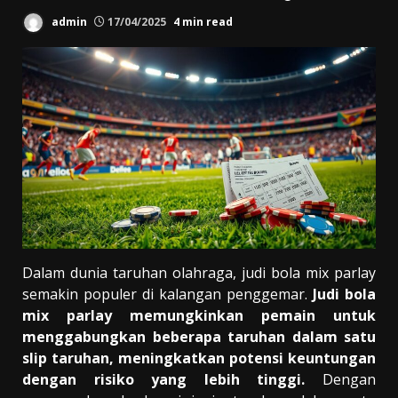
admin
17/04/2025
4 min read
Dalam dunia taruhan olahraga, judi bola mix parlay
semakin populer di kalangan penggemar.
Judi bola
mix parlay memungkinkan pemain untuk
menggabungkan beberapa taruhan dalam satu
slip taruhan, meningkatkan potensi keuntungan
dengan risiko yang lebih tinggi.
Dengan