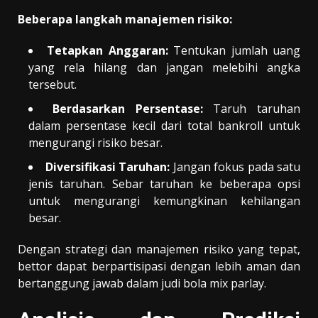
Beberapa langkah manajemen risiko:
Tetapkan Anggaran:
Tentukan jumlah uang
yang rela hilang dan jangan melebihi angka
tersebut.
Berdasarkan Persentase:
Taruh taruhan
dalam persentase kecil dari total bankroll untuk
mengurangi risiko besar.
Diversifikasi Taruhan:
Jangan fokus pada satu
jenis taruhan. Sebar taruhan ke beberapa opsi
untuk mengurangi kemungkinan kehilangan
besar.
Dengan strategi dan manajemen risiko yang tepat,
bettor dapat berpartisipasi dengan lebih aman dan
bertanggung jawab dalam judi bola mix parlay.