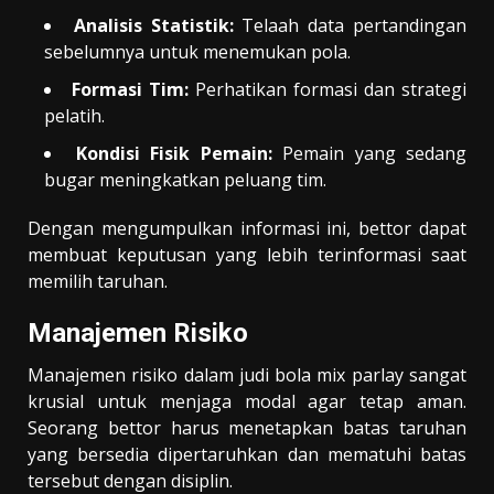
Analisis Statistik:
Telaah data pertandingan
sebelumnya untuk menemukan pola.
Formasi Tim:
Perhatikan formasi dan strategi
pelatih.
Kondisi Fisik Pemain:
Pemain yang sedang
bugar meningkatkan peluang tim.
Dengan mengumpulkan informasi ini, bettor dapat
membuat keputusan yang lebih terinformasi saat
memilih taruhan.
Manajemen Risiko
Manajemen risiko dalam judi bola mix parlay sangat
krusial untuk menjaga modal agar tetap aman.
Seorang bettor harus menetapkan batas taruhan
yang bersedia dipertaruhkan dan mematuhi batas
tersebut dengan disiplin.