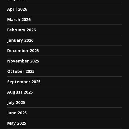
April 2026
March 2026
February 2026
January 2026
December 2025
November 2025
October 2025
September 2025
August 2025
July 2025
June 2025
May 2025