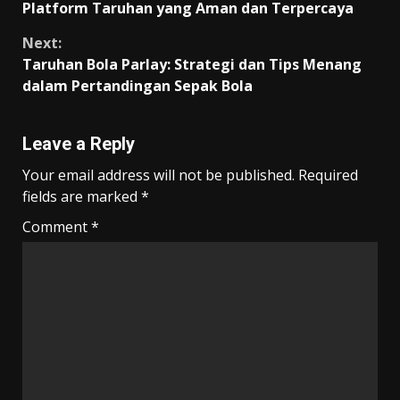
Reading
Platform Taruhan yang Aman dan Terpercaya
Next:
Taruhan Bola Parlay: Strategi dan Tips Menang
dalam Pertandingan Sepak Bola
Leave a Reply
Your email address will not be published.
Required
fields are marked
*
Comment
*