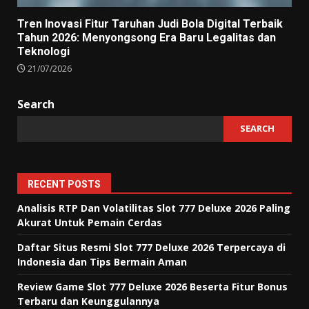
Tren Inovasi Fitur Taruhan Judi Bola Digital Terbaik
Tahun 2026: Menyongsong Era Baru Legalitas dan
Teknologi
21/07/2026
Search
SEARCH
RECENT POSTS
Analisis RTP Dan Volatilitas Slot 777 Deluxe 2026 Paling
Akurat Untuk Pemain Cerdas
Daftar Situs Resmi Slot 777 Deluxe 2026 Terpercaya di
Indonesia dan Tips Bermain Aman
Review Game Slot 777 Deluxe 2026 Beserta Fitur Bonus
Terbaru dan Keunggulannya