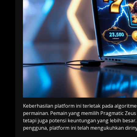
Keberhasilan platform ini terletak pada algorit
permainan. Pemain yang memilih Pragmatic Zeus x
tetapi juga potensi keuntungan yang lebih besa
pengguna, platform ini telah mengukuhkan dirinya