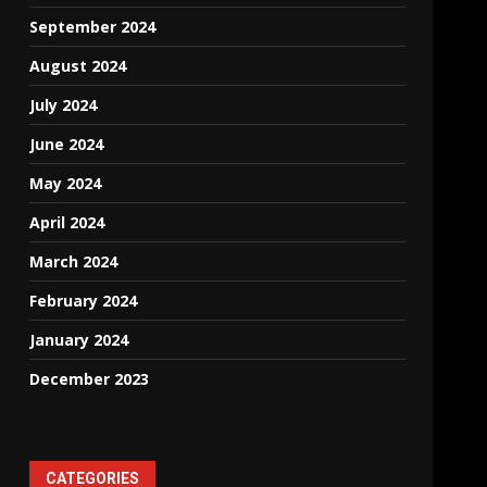
September 2024
August 2024
July 2024
June 2024
May 2024
April 2024
March 2024
February 2024
January 2024
December 2023
CATEGORIES