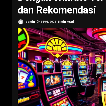
dan Rekomendasi
admin
14/01/2026
5 min read