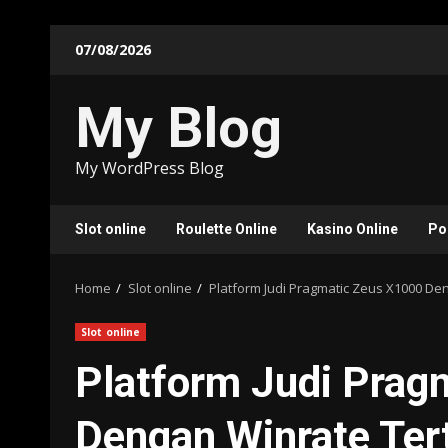
Skip
07/08/2026
to
content
My Blog
My WordPress Blog
Slot online
Roulette Online
Kasino Online
Po
Home
Slot online
Platform Judi Pragmatic Zeus X1000 De
Slot online
Platform Judi Prag
Dengan Winrate Tert