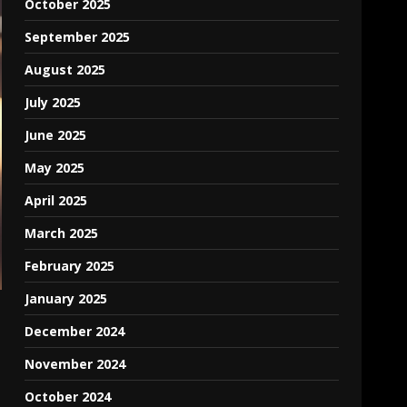
October 2025
September 2025
August 2025
July 2025
June 2025
May 2025
April 2025
March 2025
February 2025
January 2025
December 2024
November 2024
October 2024