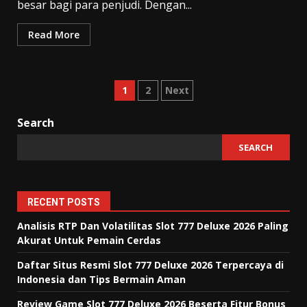
besar bagi para penjudi. Dengan...
Read More
Posts
1
2
Next
pagination
Search
SEARCH
RECENT POSTS
Analisis RTP Dan Volatilitas Slot 777 Deluxe 2026 Paling
Akurat Untuk Pemain Cerdas
Daftar Situs Resmi Slot 777 Deluxe 2026 Terpercaya di
Indonesia dan Tips Bermain Aman
Review Game Slot 777 Deluxe 2026 Beserta Fitur Bonus