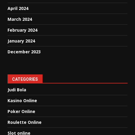
April 2024
March 2024
February 2024
January 2024
December 2023
CATEGORIES
Judi Bola
Kasino Online
Poker Online
Roulette Online
Slot online