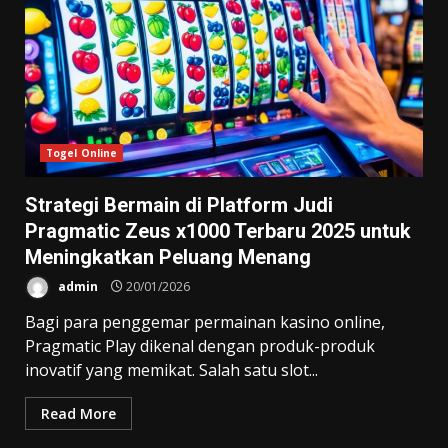
Togel Online
Strategi Bermain di Platform Judi
Pragmatic Zeus x1000 Terbaru 2025 untuk
Meningkatkan Peluang Menang
admin
20/01/2026
Bagi para penggemar permainan kasino online,
Pragmatic Play dikenal dengan produk-produk
inovatif yang memikat. Salah satu slot...
Read More