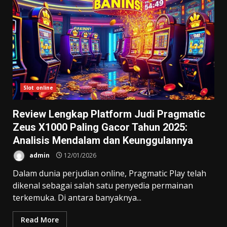
Slot online
Review Lengkap Platform Judi Pragmatic
Zeus X1000 Paling Gacor Tahun 2025:
Analisis Mendalam dan Keunggulannya
admin
12/01/2026
Dalam dunia perjudian online, Pragmatic Play telah
dikenal sebagai salah satu penyedia permainan
terkemuka. Di antara banyaknya...
Read More