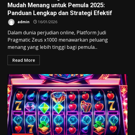
Mudah Menang untuk Pemula 2025:
Panduan Lengkap dan Strategi Efektif
admin
16/01/2026
Dalam dunia perjudian online, Platform Judi
Pragmatic Zeus x1000 menawarkan peluang
menang yang lebih tinggi bagi pemula...
Read More