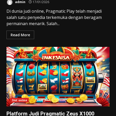
admin
17/01/2026
Di dunia judi online, Pragmatic Play telah menjadi
salah satu penyedia terkemuka dengan beragam
permainan menarik. Salah...
Read More
Slot online
Platform Judi Pragmatic Zeus X1000