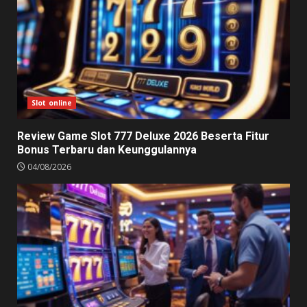
Slot online
Review Game Slot 777 Deluxe 2026 Beserta Fitur
Bonus Terbaru dan Keunggulannya
04/08/2026