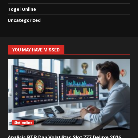
Togel Online
Uncategorized
YOU MAY HAVE MISSED
Slot online
Analisis RTP Dan Volatilitas Slot 777 Deluxe 2026