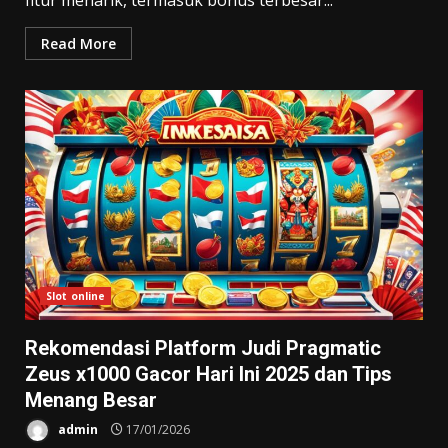
fitur menarik, termasuk bonus terbesar...
Read More
Slot online
Rekomendasi Platform Judi Pragmatic
Zeus x1000 Gacor Hari Ini 2025 dan Tips
Menang Besar
admin
17/01/2026