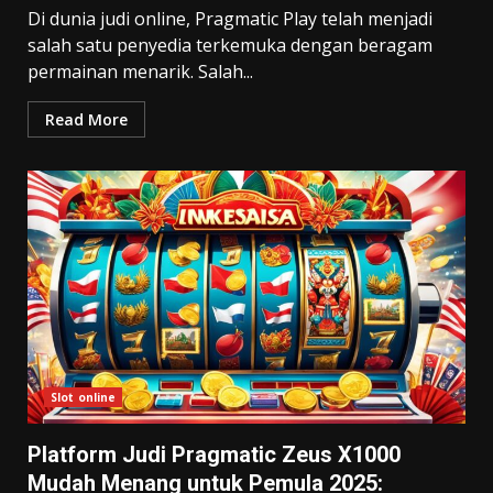
Di dunia judi online, Pragmatic Play telah menjadi
salah satu penyedia terkemuka dengan beragam
permainan menarik. Salah...
Read More
Slot online
Platform Judi Pragmatic Zeus X1000
Mudah Menang untuk Pemula 2025: