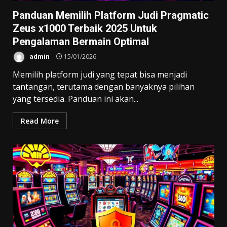
Panduan Memilih Platform Judi Pragmatic
Zeus x1000 Terbaik 2025 Untuk
Pengalaman Bermain Optimal
admin
15/01/2026
Memilih platform judi yang tepat bisa menjadi
tantangan, terutama dengan banyaknya pilihan
yang tersedia. Panduan ini akan...
Read More