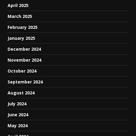
April 2025
March 2025
February 2025
January 2025
December 2024
November 2024
October 2024
September 2024
August 2024
July 2024
June 2024
May 2024