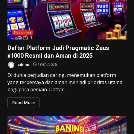
Slot online
Daftar Platform Judi Pragmatic Zeus
x1000 Resmi dan Aman di 2025
admin
13/01/2026
Di dunia perjudian daring, menemukan platform
yang terpercaya dan aman menjadi prioritas utama
bagi para pemain. Daftar...
Read More