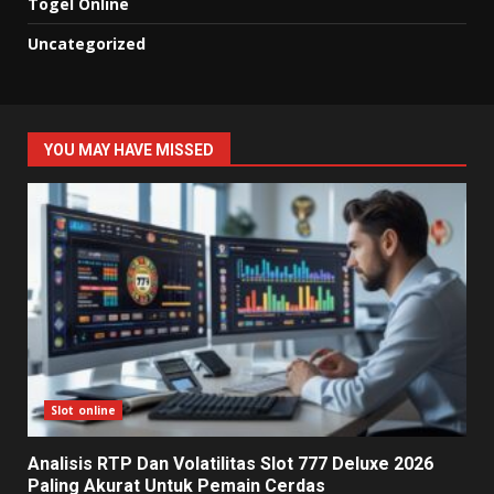
Togel Online
Uncategorized
YOU MAY HAVE MISSED
Slot online
Analisis RTP Dan Volatilitas Slot 777 Deluxe 2026
Paling Akurat Untuk Pemain Cerdas