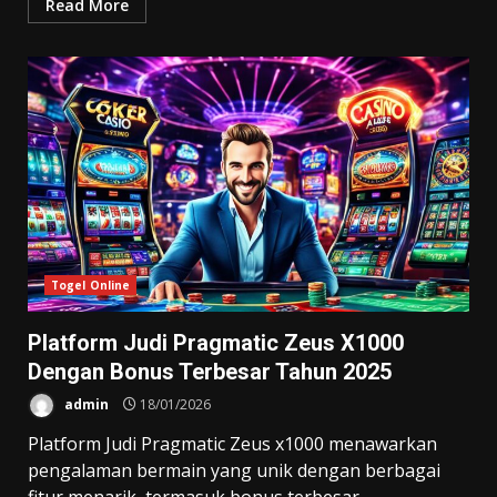
Read More
Togel Online
Platform Judi Pragmatic Zeus X1000
Dengan Bonus Terbesar Tahun 2025
admin
18/01/2026
Platform Judi Pragmatic Zeus x1000 menawarkan
pengalaman bermain yang unik dengan berbagai