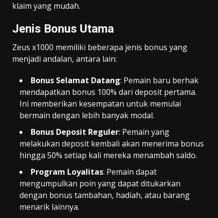
klaim yang mudah.
Jenis Bonus Utama
Zeus x1000 memiliki beberapa jenis bonus yang
menjadi andalan, antara lain:
Bonus Selamat Datang
: Pemain baru berhak
mendapatkan bonus 100% dari deposit pertama.
Ini memberikan kesempatan untuk memulai
bermain dengan lebih banyak modal.
Bonus Deposit Reguler
: Pemain yang
melakukan deposit kembali akan menerima bonus
hingga 50% setiap kali mereka menambah saldo.
Program Loyalitas
: Pemain dapat
mengumpulkan poin yang dapat ditukarkan
dengan bonus tambahan, hadiah, atau barang
menarik lainnya.