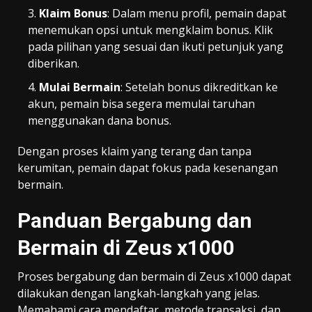
Klaim Bonus
: Dalam menu profil, pemain dapat
menemukan opsi untuk mengklaim bonus. Klik
pada pilihan yang sesuai dan ikuti petunjuk yang
diberikan.
Mulai Bermain
: Setelah bonus dikreditkan ke
akun, pemain bisa segera memulai taruhan
menggunakan dana bonus.
Dengan proses klaim yang terang dan tanpa
kerumitan, pemain dapat fokus pada kesenangan
bermain.
Panduan Bergabung dan
Bermain di Zeus x1000
Proses bergabung dan bermain di Zeus x1000 dapat
dilakukan dengan langkah-langkah yang jelas.
Memahami cara mendaftar, metode transaksi, dan