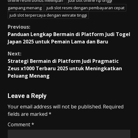
online resmi bonus melimpah
judi slot online rtp tinggi
gampang menang
judi slot resmi dengan pembayaran cepat
judi slot terpercaya dengan winrate tinggi
Continue
Previous:
Panduan Lengkap Bermain di Platform Judi Togel
Reading
Japan 2025 untuk Pemain Lama dan Baru
Next:
Strategi Bermain di Platform Judi Pragmatic
Zeus x1000 Terbaru 2025 untuk Meningkatkan
Peluang Menang
Leave a Reply
Your email address will not be published.
Required
fields are marked
*
Comment
*