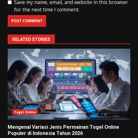
Save my name, email, and website in this browser
for the next time I comment.
RELATED STORIES
Togel Online
Mengenal Variasi Jenis Permainan Togel Online
Populer di Indonesia Tahun 2026