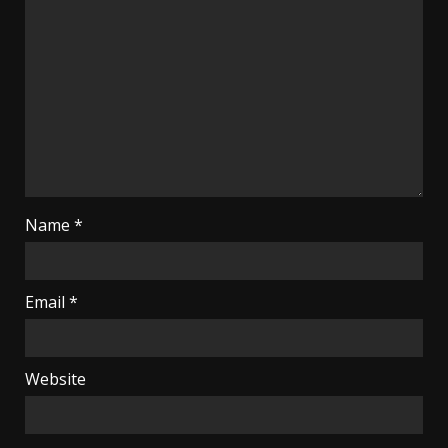
Name
*
Email
*
Website