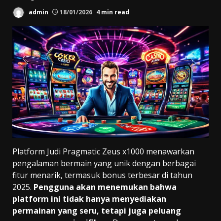
admin
18/01/2026
4 min read
Platform Judi Pragmatic Zeus x1000 menawarkan
pengalaman bermain yang unik dengan berbagai
fitur menarik, termasuk bonus terbesar di tahun
2025.
Pengguna akan menemukan bahwa
platform ini tidak hanya menyediakan
permainan yang seru, tetapi juga peluang