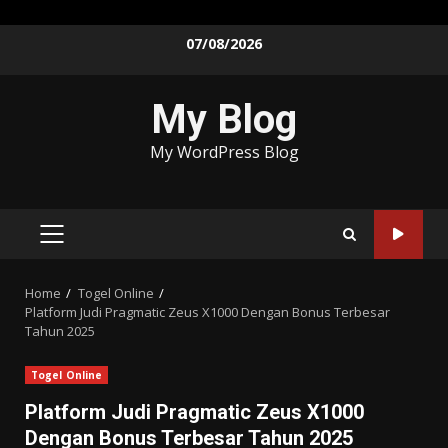
Skip
07/08/2026
to
content
My Blog
My WordPress Blog
PRIMARY
MENU
Home
Togel Online
Platform Judi Pragmatic Zeus X1000 Dengan Bonus Terbesar
Tahun 2025
Togel Online
Platform Judi Pragmatic Zeus X1000
Dengan Bonus Terbesar Tahun 2025