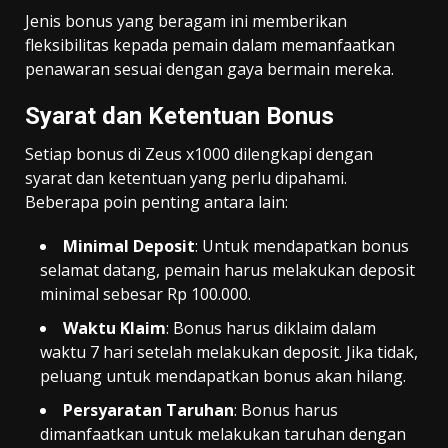
Jenis bonus yang beragam ini memberikan
fleksibilitas kepada pemain dalam memanfaatkan
penawaran sesuai dengan gaya bermain mereka.
Syarat dan Ketentuan Bonus
Setiap bonus di Zeus x1000 dilengkapi dengan
syarat dan ketentuan yang perlu dipahami.
Beberapa poin penting antara lain:
Minimal Deposit
: Untuk mendapatkan bonus
selamat datang, pemain harus melakukan deposit
minimal sebesar Rp 100.000.
Waktu Klaim
: Bonus harus diklaim dalam
waktu 7 hari setelah melakukan deposit. Jika tidak,
peluang untuk mendapatkan bonus akan hilang.
Persyaratan Taruhan
: Bonus harus
dimanfaatkan untuk melakukan taruhan dengan