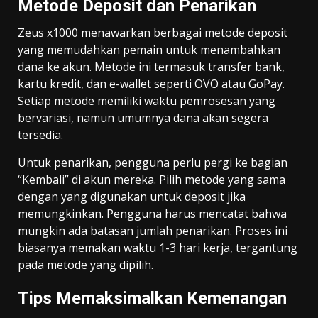
Metode Deposit dan Penarikan
Zeus x1000 menawarkan berbagai metode deposit
yang memudahkan pemain untuk menambahkan
dana ke akun. Metode ini termasuk transfer bank,
kartu kredit, dan e-wallet seperti OVO atau GoPay.
Setiap metode memiliki waktu pemrosesan yang
bervariasi, namun umumnya dana akan segera
tersedia.
Untuk penarikan, pengguna perlu pergi ke bagian
“Kembali” di akun mereka. Pilih metode yang sama
dengan yang digunakan untuk deposit jika
memungkinkan. Pengguna harus mencatat bahwa
mungkin ada batasan jumlah penarikan. Proses ini
biasanya memakan waktu 1-3 hari kerja, tergantung
pada metode yang dipilih.
Tips Memaksimalkan Kemenangan