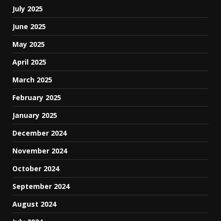
July 2025
June 2025
May 2025
April 2025
March 2025
February 2025
January 2025
December 2024
November 2024
October 2024
September 2024
August 2024