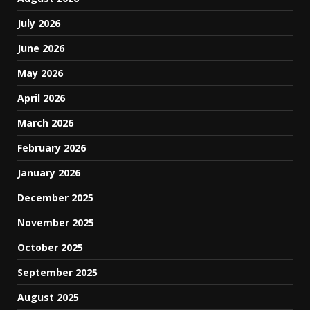
July 2026
June 2026
May 2026
April 2026
March 2026
February 2026
January 2026
December 2025
November 2025
October 2025
September 2025
August 2025