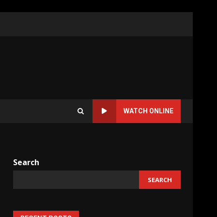
WATCH ONLINE
Search
SEARCH