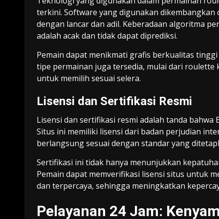
Teknologi yang digunakan dalam permainan roul
terkini. Software yang digunakan dikembangkan
dengan lancar dan adil. Keberadaan algoritma 
adalah acak dan tidak dapat diprediksi.
Pemain dapat menikmati grafis berkualitas tingg
tipe permainan juga tersedia, mulai dari roulette
untuk memilih sesuai selera.
Lisensi dan Sertifikasi Resmi
Lisensi dan sertifikasi resmi adalah tanda bahwa
Situs ini memiliki lisensi dari badan perjudian 
berlangsung sesuai dengan standar yang ditetap
Sertifikasi ini tidak hanya menunjukkan kepatuha
Pemain dapat memverifikasi lisensi situs untuk
dan terpercaya, sehingga meningkatkan kepercay
Pelayanan 24 Jam: Kenyam