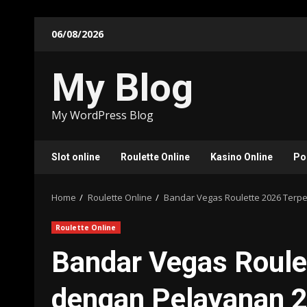
Skip
06/08/2026
to
content
My Blog
My WordPress Blog
Slot online
Roulette Online
Kasino Online
Po
Home
Roulette Online
Bandar Vegas Roulette 2026 Terp
Roulette Online
Bandar Vegas Roule
dengan Pelayanan 2