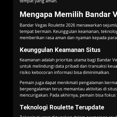
tempat yang aman.
Mengapa Memilih Bandar V
Bandar Vegas Roulette 2026 menawarkan sejuml
tempat bermain. Keunggulan keamanan, teknologi 
memberikan rasa aman dan nyaman kepada para 
Keunggulan Keamanan Situs
Keamanan adalah prioritas utama bagi Bandar Veg
untuk melindungi data pribadi dan transaksi ke
risiko kebocoran informasi bisa diminimalkan.
Pemain juga dapat menikmati pengalaman berma
berpengalaman terus memantau aktivitas di sit
mencurigakan. Pada akhirnya, pemain bisa foku
Teknologi Roulette Terupdate