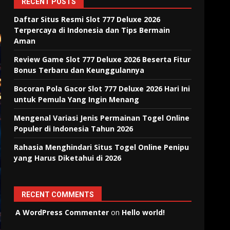
RECENT POSTS
Daftar Situs Resmi Slot 777 Deluxe 2026
Terpercaya di Indonesia dan Tips Bermain
Aman
Review Game Slot 777 Deluxe 2026 Beserta Fitur
Bonus Terbaru dan Keunggulannya
Bocoran Pola Gacor Slot 777 Deluxe 2026 Hari Ini
untuk Pemula Yang Ingin Menang
Mengenal Variasi Jenis Permainan Togel Online
Populer di Indonesia Tahun 2026
Rahasia Menghindari Situs Togel Online Penipu
yang Harus Diketahui di 2026
RECENT COMMENTS
A WordPress Commenter
on
Hello world!