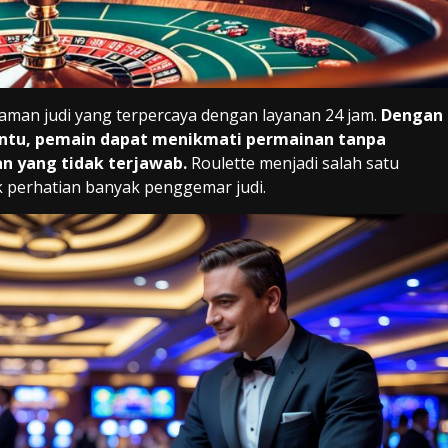
man judi yang terpercaya dengan layanan 24 jam.
Dengan
ntu, pemain dapat menikmati permainan tanpa
n yang tidak terjawab.
Roulette menjadi salah satu
ik perhatian banyak penggemar judi.