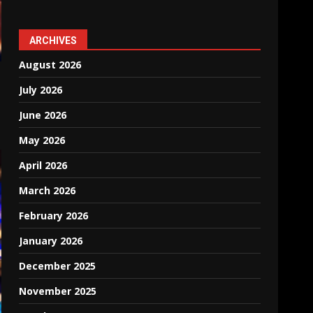
ARCHIVES
August 2026
July 2026
June 2026
May 2026
April 2026
March 2026
February 2026
January 2026
December 2025
November 2025