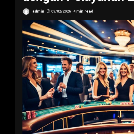
admin
09/02/2026
4 min read