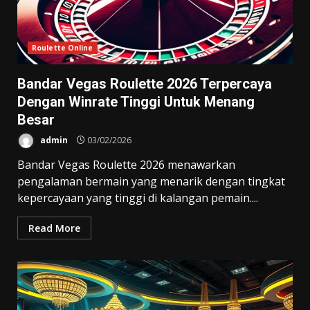
Roulette Online
Bandar Vegas Roulette 2026 Terpercaya
Dengan Winrate Tinggi Untuk Menang
Besar
admin
03/02/2026
Bandar Vegas Roulette 2026 menawarkan
pengalaman bermain yang menarik dengan tingkat
kepercayaan yang tinggi di kalangan pemain....
Read More