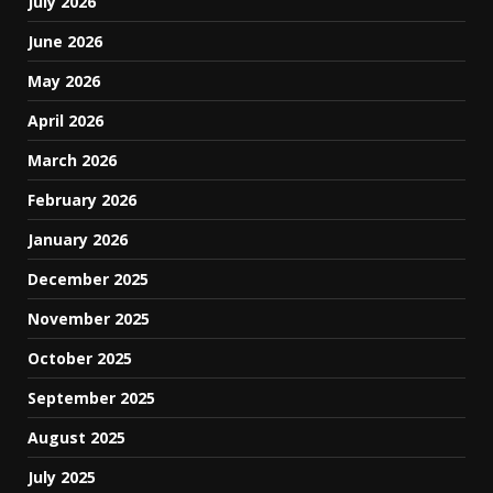
July 2026
June 2026
May 2026
April 2026
March 2026
February 2026
January 2026
December 2025
November 2025
October 2025
September 2025
August 2025
July 2025