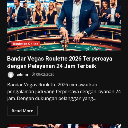
Roulette Online
Bandar Vegas Roulette 2026 Terpercaya
dengan Pelayanan 24 Jam Terbaik
admin
09/02/2026
Bandar Vegas Roulette 2026 menawarkan
pengalaman judi yang terpercaya dengan layanan 24
jam. Dengan dukungan pelanggan yang...
Read More