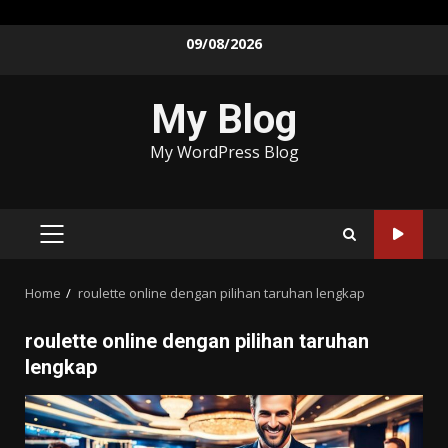
Skip
09/08/2026
to
content
My Blog
My WordPress Blog
PRIMARY
MENU
Home
roulette online dengan pilihan taruhan lengkap
roulette online dengan pilihan taruhan
lengkap