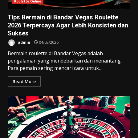
Roulette Online
Tips Bermain di Bandar Vegas Roulette
2026 Terpercaya Agar Lebih Konsisten dan
Sukses
admin
04/02/2026
Bermain roulette di Bandar Vegas adalah
pengalaman yang mendebarkan dan menantang.
Para pemain sering mencari cara untuk...
Read More