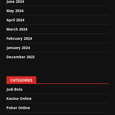
June 2024
May 2024
April 2024
March 2024
February 2024
January 2024
December 2023
CATEGORIES
Judi Bola
Kasino Online
Poker Online