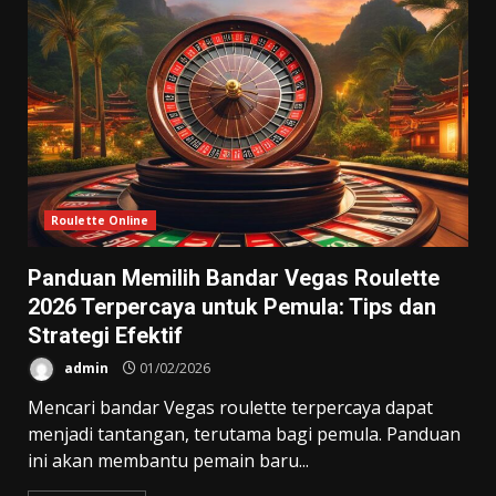
Roulette Online
Panduan Memilih Bandar Vegas Roulette
2026 Terpercaya untuk Pemula: Tips dan
Strategi Efektif
admin
01/02/2026
Mencari bandar Vegas roulette terpercaya dapat
menjadi tantangan, terutama bagi pemula. Panduan
ini akan membantu pemain baru...