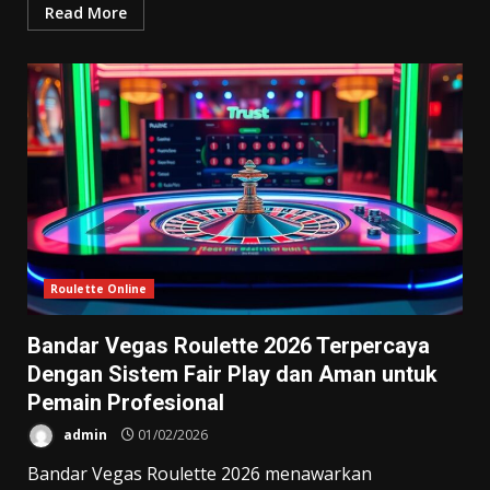
Read More
Roulette Online
Bandar Vegas Roulette 2026 Terpercaya
Dengan Sistem Fair Play dan Aman untuk
Pemain Profesional
admin
01/02/2026
Bandar Vegas Roulette 2026 menawarkan