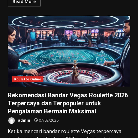
Read More
Roulette Online
Rekomendasi Bandar Vegas Roulette 2026
Terpercaya dan Terpopuler untuk
Pengalaman Bermain Maksimal
admin
07/02/2026
Ketika mencari bandar roulette Vegas terpercaya