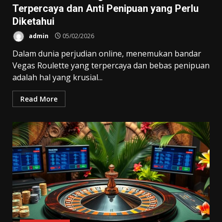
Terpercaya dan Anti Penipuan yang Perlu
Diketahui
admin
05/02/2026
Dalam dunia perjudian online, menemukan bandar
Vegas Roulette yang terpercaya dan bebas penipuan
adalah hal yang krusial...
Read More