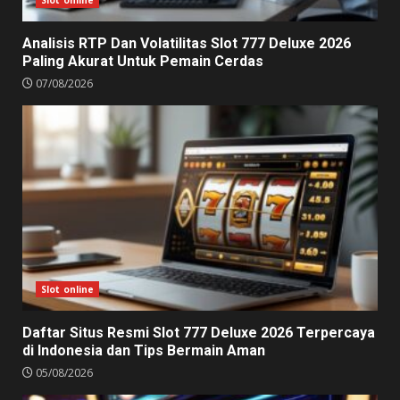
Slot online
Analisis RTP Dan Volatilitas Slot 777 Deluxe 2026
Paling Akurat Untuk Pemain Cerdas
07/08/2026
Slot online
Daftar Situs Resmi Slot 777 Deluxe 2026 Terpercaya
di Indonesia dan Tips Bermain Aman
05/08/2026