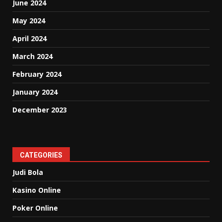
June 2024
May 2024
April 2024
March 2024
February 2024
January 2024
December 2023
CATEGORIES
Judi Bola
Kasino Online
Poker Online