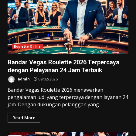
Roulette Online
Bandar Vegas Roulette 2026 Terpercaya
dengan Pelayanan 24 Jam Terbaik
admin
09/02/2026
Bandar Vegas Roulette 2026 menawarkan
pengalaman judi yang terpercaya dengan layanan 24
jam. Dengan dukungan pelanggan yang...
Read More