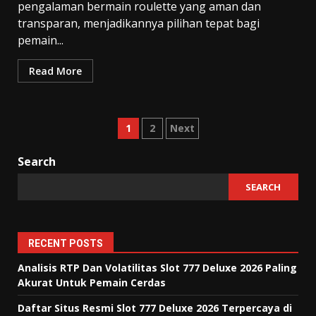
pengalaman bermain roulette yang aman dan
transparan, menjadikannya pilihan tepat bagi
pemain...
Read More
Posts
1
2
Next
pagination
Search
SEARCH
RECENT POSTS
Analisis RTP Dan Volatilitas Slot 777 Deluxe 2026 Paling
Akurat Untuk Pemain Cerdas
Daftar Situs Resmi Slot 777 Deluxe 2026 Terpercaya di