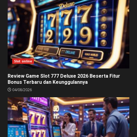
Slot online
Review Game Slot 777 Deluxe 2026 Beserta Fitur
Bonus Terbaru dan Keunggulannya
04/08/2026