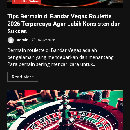
Roulette Online
Tips Bermain di Bandar Vegas Roulette
2026 Terpercaya Agar Lebih Konsisten dan
Sukses
admin
04/02/2026
Bermain roulette di Bandar Vegas adalah
pengalaman yang mendebarkan dan menantang.
Para pemain sering mencari cara untuk...
Read More