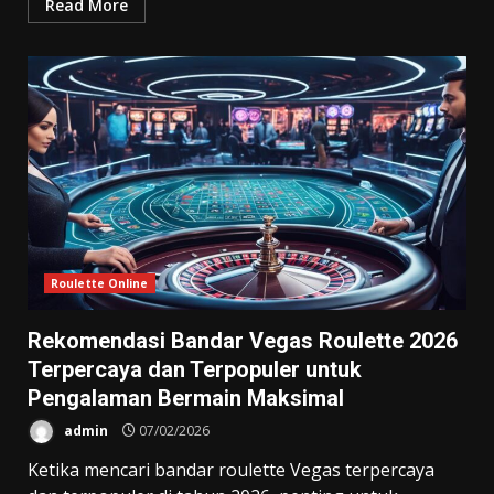
Read More
Roulette Online
Rekomendasi Bandar Vegas Roulette 2026
Terpercaya dan Terpopuler untuk
Pengalaman Bermain Maksimal
admin
07/02/2026
Ketika mencari bandar roulette Vegas terpercaya