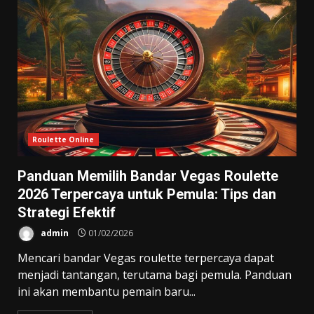
Roulette Online
Panduan Memilih Bandar Vegas Roulette
2026 Terpercaya untuk Pemula: Tips dan
Strategi Efektif
admin
01/02/2026
Mencari bandar Vegas roulette terpercaya dapat
menjadi tantangan, terutama bagi pemula. Panduan
ini akan membantu pemain baru...