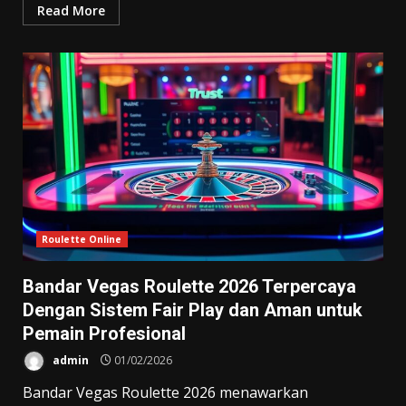
Read More
Roulette Online
Bandar Vegas Roulette 2026 Terpercaya
Dengan Sistem Fair Play dan Aman untuk
Pemain Profesional
admin
01/02/2026
Bandar Vegas Roulette 2026 menawarkan