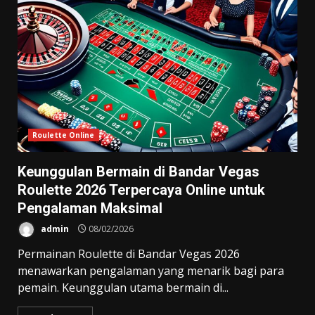
Roulette Online
Keunggulan Bermain di Bandar Vegas
Roulette 2026 Terpercaya Online untuk
Pengalaman Maksimal
admin
08/02/2026
Permainan Roulette di Bandar Vegas 2026
menawarkan pengalaman yang menarik bagi para
pemain. Keunggulan utama bermain di...