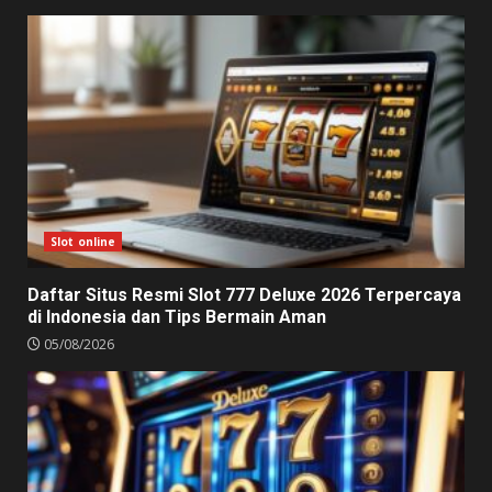
Slot online
Daftar Situs Resmi Slot 777 Deluxe 2026 Terpercaya
di Indonesia dan Tips Bermain Aman
05/08/2026