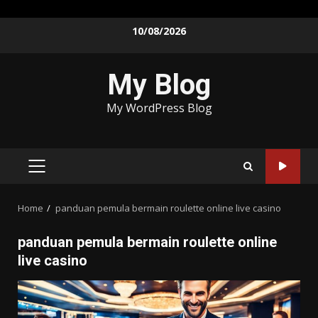
Skip
10/08/2026
to
content
My Blog
My WordPress Blog
PRIMARY
MENU
Home
panduan pemula bermain roulette online live casino
panduan pemula bermain roulette online
live casino