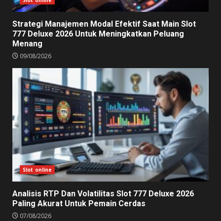
Slot online
Strategi Manajemen Modal Efektif Saat Main Slot
777 Deluxe 2026 Untuk Meningkatkan Peluang
Menang
09/08/2026
Slot online
Analisis RTP Dan Volatilitas Slot 777 Deluxe 2026
Paling Akurat Untuk Pemain Cerdas
07/08/2026