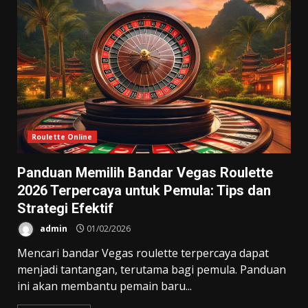
Roulette Online
Panduan Memilih Bandar Vegas Roulette
2026 Terpercaya untuk Pemula: Tips dan
Strategi Efektif
admin
01/02/2026
Mencari bandar Vegas roulette terpercaya dapat
menjadi tantangan, terutama bagi pemula. Panduan
ini akan membantu pemain baru...