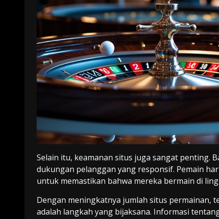
Selain itu, keamanan situs juga sangat penting.
dukungan pelanggan yang responsif. Pemain har
untuk memastikan bahwa mereka bermain di ling
Dengan meningkatnya jumlah situs permainan, t
adalah langkah yang bijaksana. Informasi ten