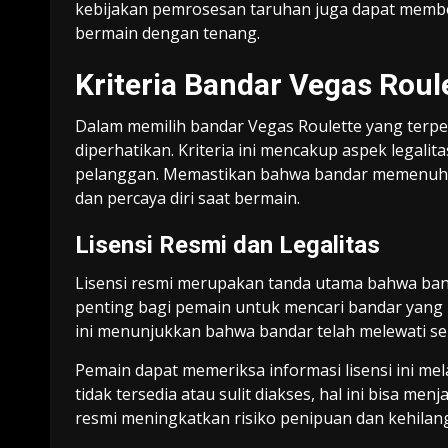
kebijakan pemrosesan taruhan juga dapat member
bermain dengan tenang.
Kriteria Bandar Vegas Roul
Dalam memilih bandar Vegas Roulette yang terper
diperhatikan. Kriteria ini mencakup aspek legalit
pelanggan. Memastikan bahwa bandar memenuhi 
dan percaya diri saat bermain.
Lisensi Resmi dan Legalitas
Lisensi resmi merupakan tanda utama bahwa banda
penting bagi pemain untuk mencari bandar yang mem
ini menunjukkan bahwa bandar telah melewati ser
Pemain dapat memeriksa informasi lisensi ini mela
tidak tersedia atau sulit diakses, hal ini bisa me
resmi meningkatkan risiko penipuan dan kehilan