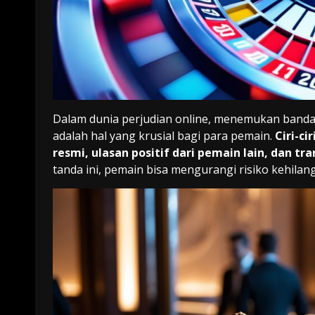
Dalam dunia perjudian online, menemukan banda
adalah hal yang krusial bagi para pemain.
Ciri-c
resmi, ulasan positif dari pemain lain, dan t
tanda ini, pemain bisa mengurangi risiko kehi