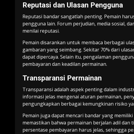
Reputasi dan Ulasan Pengguna
Reputasi bandar sangatlah penting. Pemain harus 
pengguna lain. Forum perjudian, media sosial, d
menilai reputasi.
Pemain disarankan untuk membaca berbagai ulas
gambaran yang seimbang. Sekitar 70% dari ulasa
dapat dipercaya. Selain itu, pengalaman penggu
pembayaran dan keadilan permainan.
Transparansi Permainan
Transparansi adalah aspek penting dalam indust
informasi jelas mengenai aturan permainan, pen
pengungkapkan berbagai kemungkinan risiko yan
Pemain juga dapat mencari bandar yang memiliki ser
memastikan bahwa permainan berjalan adil dan ti
persentase pembayaran harus jelas, sehingga 