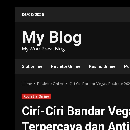
Skip
06/08/2026
to
content
My Blog
My WordPress Blog
Slot online
Roulette Online
Kasino Online
Po
Home
Roulette Online
Ciri-Ciri Bandar Vegas Roulette 2
Roulette Online
Ciri-Ciri Bandar Ve
Terpercaya dan Anti