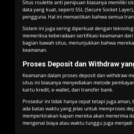
Situs roulette anti penipuan biasanya memiliki
data yang kuat, seperti SSL (Secure Socket Layer
pengguna. Hal ini memastikan bahwa semua transa
Sistem ini juga sering diperkuat dengan teknologi
memeriksa keberadaan sertifikasi keamanan dari b
bagian bawah situs, menunjukkan bahwa mereka 
keamanan.
Proses Deposit dan Withdraw ya
Keamanan dalam proses deposit dan withdraw merup
situs ini biasanya menyediakan metode pembayaran
kartu kredit, e-wallet, dan transfer bank.
Prosedur ini tidak hanya cepat tetapi juga aman, 
ada batas waktu yang jelas untuk memproses dep
memperkirakan kapan mereka akan menerima dan
mengenai biaya atau waktu tunggu juga menjadi i