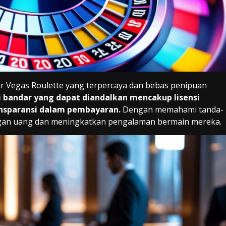
r Vegas Roulette yang terpercaya dan bebas penipuan
iri bandar yang dapat diandalkan mencakup lisensi
ransparansi dalam pembayaran.
Dengan memahami tanda-
langan uang dan meningkatkan pengalaman bermain mereka.