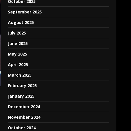
October 2025
September 2025
August 2025
July 2025
June 2025
May 2025
April 2025
March 2025
February 2025
January 2025
December 2024
November 2024
October 2024