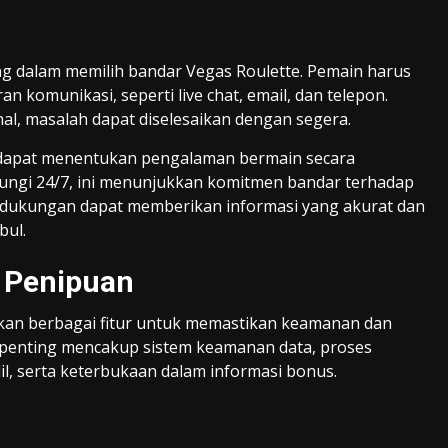
g dalam memilih bandar Vegas Roulette. Pemain harus
 komunikasi, seperti live chat, email, dan telepon.
al, masalah dapat diselesaikan dengan segera.
 dapat menentukan pengalaman bermain secara
bungi 24/7, ini menunjukkan komitmen bandar terhadap
 dukungan dapat memberikan informasi yang akurat dan
bul.
ti Penipuan
ikan berbagai fitur untuk memastikan keamanan dan
i penting mencakup sistem keamanan data, proses
l, serta keterbukaan dalam informasi bonus.