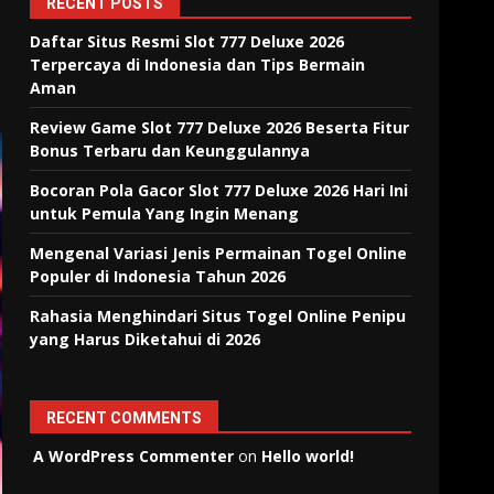
RECENT POSTS
Daftar Situs Resmi Slot 777 Deluxe 2026
Terpercaya di Indonesia dan Tips Bermain
Aman
Review Game Slot 777 Deluxe 2026 Beserta Fitur
Bonus Terbaru dan Keunggulannya
Bocoran Pola Gacor Slot 777 Deluxe 2026 Hari Ini
untuk Pemula Yang Ingin Menang
Mengenal Variasi Jenis Permainan Togel Online
Populer di Indonesia Tahun 2026
Rahasia Menghindari Situs Togel Online Penipu
yang Harus Diketahui di 2026
RECENT COMMENTS
A WordPress Commenter
on
Hello world!