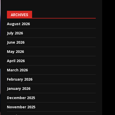
ARCHIVES
August 2026
July 2026
June 2026
May 2026
April 2026
March 2026
February 2026
January 2026
December 2025
November 2025