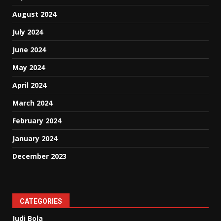
August 2024
July 2024
June 2024
May 2024
April 2024
March 2024
February 2024
January 2024
December 2023
CATEGORIES
Judi Bola