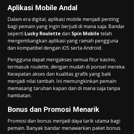
Aplikasi Mobile Andal
Dalam era digital, aplikasi mobile menjadi penting
bagi pemain yang ingin berjudi di mana saja. Bandar
seperti
Lucky Roulette
dan
Spin Mobile
telah
mengembangkan aplikasi yang ramah pengguna
dan kompatibel dengan iOS serta Android.
Pengguna dapat mengakses semua fitur kasino,
termasuk roulette, dengan mudah di ponsel mereka.
Kecepatan akses dan kualitas grafik yang baik
menjadi nilai tambah. Ini memungkinkan pemain
memasang taruhan kapan dan di mana saja tanpa
hambatan.
Bonus dan Promosi Menarik
Promosi dan bonus menjadi daya tarik utama bagi
pemain. Banyak bandar menawarkan paket bonus