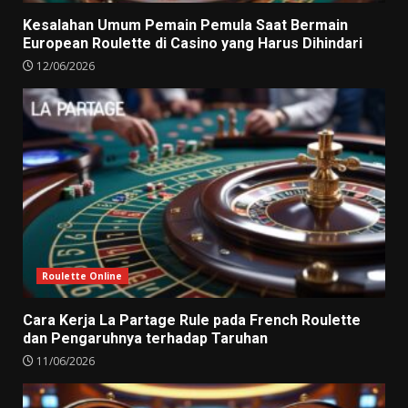
Kesalahan Umum Pemain Pemula Saat Bermain
European Roulette di Casino yang Harus Dihindari
12/06/2026
Roulette Online
Cara Kerja La Partage Rule pada French Roulette
dan Pengaruhnya terhadap Taruhan
11/06/2026