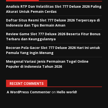
Analisis RTP Dan Volatilitas Slot 777 Deluxe 2026 Paling
Akurat Untuk Pemain Cerdas
Daftar Situs Resmi Slot 777 Deluxe 2026 Terpercaya di
Indonesia dan Tips Bermain Aman
Review Game Slot 777 Deluxe 2026 Beserta Fitur Bonus
Terbaru dan Keunggulannya
Bocoran Pola Gacor Slot 777 Deluxe 2026 Hari Ini untuk
Pemula Yang Ingin Menang
Mengenal Variasi Jenis Permainan Togel Online
Populer di Indonesia Tahun 2026
RECENT COMMENTS
A WordPress Commenter
on
Hello world!