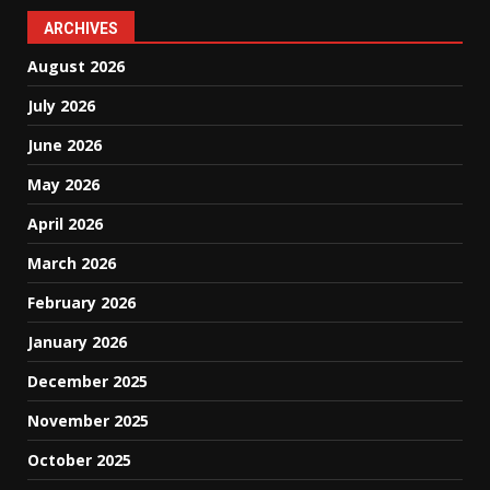
ARCHIVES
August 2026
July 2026
June 2026
May 2026
April 2026
March 2026
February 2026
January 2026
December 2025
November 2025
October 2025