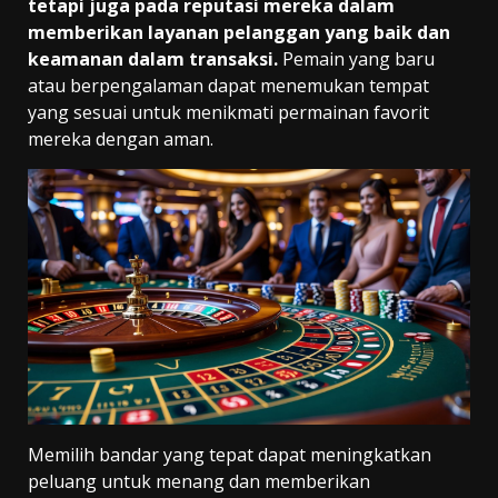
tetapi juga pada reputasi mereka dalam
memberikan layanan pelanggan yang baik dan
keamanan dalam transaksi.
Pemain yang baru
atau berpengalaman dapat menemukan tempat
yang sesuai untuk menikmati permainan favorit
mereka dengan aman.
Memilih bandar yang tepat dapat meningkatkan
peluang untuk menang dan memberikan