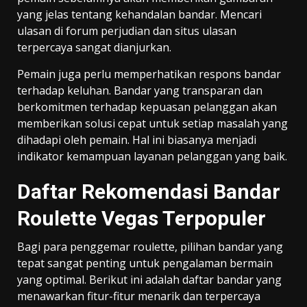
yang jelas tentang kehandalan bandar. Mencari
ulasan di forum perjudian dan situs ulasan
terpercaya sangat dianjurkan.
Pemain juga perlu memperhatikan respons bandar
terhadap keluhan. Bandar yang transparan dan
berkomitmen terhadap kepuasan pelanggan akan
memberikan solusi cepat untuk setiap masalah yang
dihadapi oleh pemain. Hal ini biasanya menjadi
indikator kemampuan layanan pelanggan yang baik.
Daftar Rekomendasi Bandar
Roulette Vegas Terpopuler
Bagi para penggemar roulette, pilihan bandar yang
tepat sangat penting untuk pengalaman bermain
yang optimal. Berikut ini adalah daftar bandar yang
menawarkan fitur-fitur menarik dan terpercaya