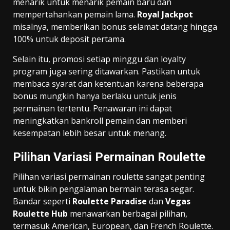
menarik untuk menarik pemain baru dan
mempertahankan pemain lama.
Royal Jackpot
misalnya, memberikan bonus selamat datang hingga
100% untuk deposit pertama.
Selain itu, promosi setiap minggu dan loyalty
program juga sering ditawarkan. Pastikan untuk
membaca syarat dan ketentuan karena beberapa
bonus mungkin hanya berlaku untuk jenis
permainan tertentu. Penawaran ini dapat
meningkatkan bankroll pemain dan memberi
kesempatan lebih besar untuk menang.
Pilihan Variasi Permainan Roulette
Pilihan variasi permainan roulette sangat penting
untuk bikin pengalaman bermain terasa segar.
Bandar seperti
Roulette Paradise
dan
Vegas
Roulette Hub
menawarkan berbagai pilihan,
termasuk American, European, dan French Roulette.