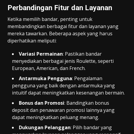
Perbandingan Fitur dan Layanan
Ketika memilih bandar, penting untuk
membandingkan berbagai fitur dan layanan yang
mereka tawarkan. Beberapa aspek yang harus
diperhatikan meliputi:
Variasi Permainan
: Pastikan bandar
menyediakan berbagai jenis Roulette, seperti
European, American, dan French.
Antarmuka Pengguna
: Pengalaman
pengguna yang baik dengan antarmuka yang
intuitif dapat meningkatkan kesenangan bermain.
Bonus dan Promosi
: Bandingkan bonus
deposit dan penawaran promosi lainnya yang
dapat meningkatkan peluang menang.
Dukungan Pelanggan
: Pilih bandar yang