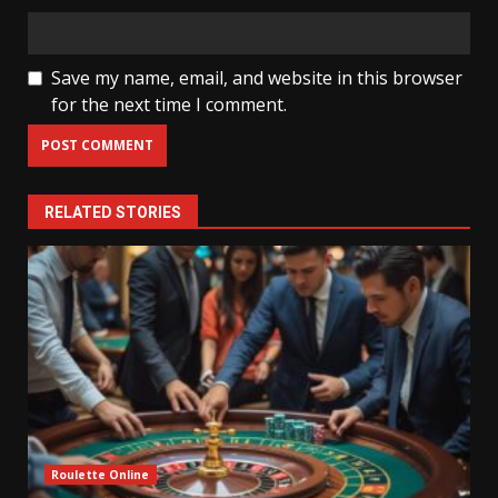
Save my name, email, and website in this browser
for the next time I comment.
RELATED STORIES
Roulette Online