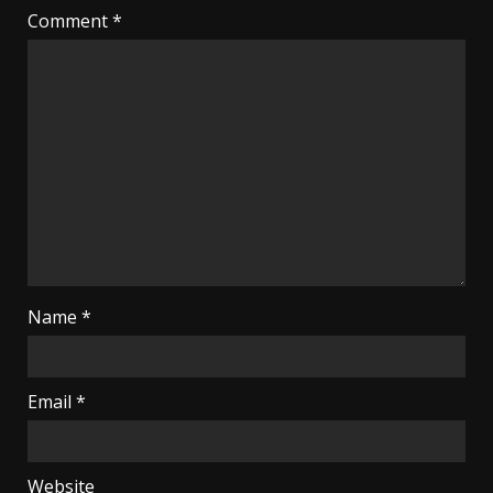
Comment
*
Name
*
Email
*
Website