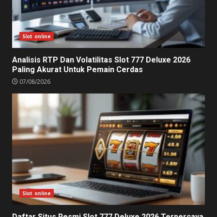
Slot online
Analisis RTP Dan Volatilitas Slot 777 Deluxe 2026
Paling Akurat Untuk Pemain Cerdas
07/08/2026
Slot online
Daftar Situs Resmi Slot 777 Deluxe 2026 Terpercaya