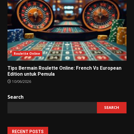
Roulette Online
Tips Bermain Roulette Online: French Vs European
Edition untuk Pemula
10/06/2026
Search
SEARCH
RECENT POSTS